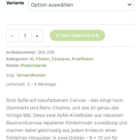
Variante
2
In den Warenkorb
-
+
Knieflicken
Apfel
rot,
Artikelnummer:
364-259
2
Kategorien:
XL Flicken
,
Essbares
,
Knieflicken
Größen
Marke:
Piratenbande
Menge
zzgl.
Versandkosten
Lieferzeit:
2 - 4 Werktage
Rote Äpfel auf naturfarbenem Canvas – das klingt nach
Obstmarkt und Retro-Charme, und das ist genau das
richtige Bild. Diese zwei Apfel-Knieflicken aus robustem
Baumwollcanvas reparieren Kinderhosen zuverlässig und
machen dabei gleichzeitig aus jedem Knieloch einen
fröhlichen Hingucker: in zwei Größen – 8 × 10 cm für