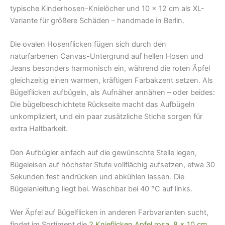
typische Kinderhosen-Knielöcher und 10 × 12 cm als XL-
Variante für größere Schäden – handmade in Berlin.
Die ovalen Hosenflicken fügen sich durch den
naturfarbenen Canvas-Untergrund auf hellen Hosen und
Jeans besonders harmonisch ein, während die roten Äpfel
gleichzeitig einen warmen, kräftigen Farbakzent setzen. Als
Bügelflicken aufbügeln, als Aufnäher annähen – oder beides:
Die bügelbeschichtete Rückseite macht das Aufbügeln
unkompliziert, und ein paar zusätzliche Stiche sorgen für
extra Haltbarkeit.
Den Aufbügler einfach auf die gewünschte Stelle legen,
Bügeleisen auf höchster Stufe vollflächig aufsetzen, etwa 30
Sekunden fest andrücken und abkühlen lassen. Die
Bügelanleitung liegt bei. Waschbar bei 40 °C auf links.
Wer Äpfel auf Bügelflicken in anderen Farbvarianten sucht,
findet im Sortiment die
2 Knieflicken Apfel rosa, 8 × 10 cm