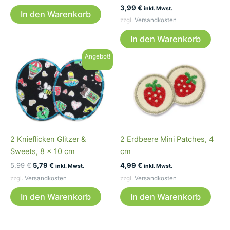
3,99
€
inkl. Mwst.
In den Warenkorb
zzgl.
Versandkosten
In den Warenkorb
Angebot!
2 Knieflicken Glitzer &
2 Erdbeere Mini Patches, 4
Sweets, 8 x 10 cm
cm
Ursprünglicher
Aktueller
5,99
€
5,79
€
4,99
€
inkl. Mwst.
inkl. Mwst.
Preis
Preis
zzgl.
Versandkosten
zzgl.
Versandkosten
war:
ist:
5,99 €
5,79 €.
In den Warenkorb
In den Warenkorb