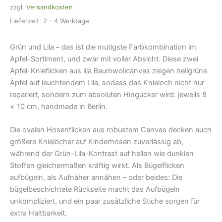
zzgl.
Versandkosten
x
10
Lieferzeit:
2 - 4 Werktage
cm
Menge
Grün und Lila – das ist die mutigste Farbkombination im
Apfel-Sortiment, und zwar mit voller Absicht. Diese zwei
Apfel-Knieflicken aus lila Baumwollcanvas zeigen hellgrüne
Äpfel auf leuchtendem Lila, sodass das Knieloch nicht nur
repariert, sondern zum absoluten Hingucker wird: jeweils 8
× 10 cm, handmade in Berlin.
Die ovalen Hosenflicken aus robustem Canvas decken auch
größere Knielöcher auf Kinderhosen zuverlässig ab,
während der Grün-Lila-Kontrast auf hellen wie dunklen
Stoffen gleichermaßen kräftig wirkt. Als Bügelflicken
aufbügeln, als Aufnäher annähen – oder beides: Die
bügelbeschichtete Rückseite macht das Aufbügeln
unkompliziert, und ein paar zusätzliche Stiche sorgen für
extra Haltbarkeit.