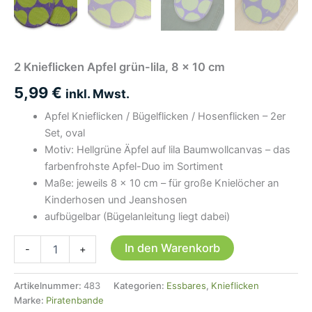
2 Knieflicken Apfel grün-lila, 8 x 10 cm
5,99
€
inkl. Mwst.
Apfel Knieflicken / Bügelflicken / Hosenflicken – 2er
Set, oval
Motiv: Hellgrüne Äpfel auf lila Baumwollcanvas – das
farbenfrohste Apfel-Duo im Sortiment
Maße: jeweils 8 × 10 cm – für große Knielöcher an
Kinderhosen und Jeanshosen
aufbügelbar (Bügelanleitung liegt dabei)
2
In den Warenkorb
-
+
Knieflicken
Apfel
grün-
Artikelnummer:
483
Kategorien:
Essbares
,
Knieflicken
lila,
Marke:
Piratenbande
8