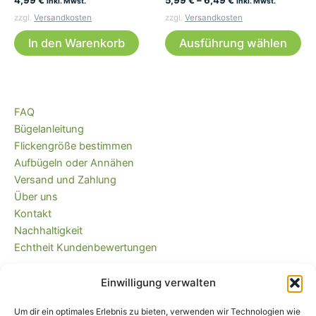
inkl. Mwst.
inkl. Mwst.
zzgl.
Versandkosten
zzgl.
Versandkosten
Di
In den Warenkorb
Ausführung wählen
Pr
wei
me
Var
FAQ
auf
Bügelanleitung
Die
Flickengröße bestimmen
Op
Aufbügeln oder Annähen
kö
Versand und Zahlung
auf
Über uns
der
Kontakt
Pro
Nachhaltigkeit
ge
Echtheit Kundenbewertungen
we
Einwilligung verwalten
Kaufvertrag widerrufen
Versandkostenfrei ab 35 EUR (DE) und
Um dir ein optimales Erlebnis zu bieten, verwenden wir Technologien wie