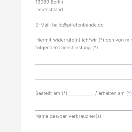
13089 Berlin
Deutschland
E-Mail:
hallo@piratenbande.de
Hiermit widerrufe(n) ich/wir (*) den von m
folgenden Dienstleistung (*)
______________________________________________
______________________________________________
Bestellt am (*) ____________ / erhalten am (*)
______________________________________________
Name des/der Verbraucher(s)
______________________________________________