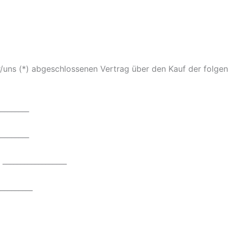
ir/uns (*) abgeschlossenen Vertrag über den Kauf der folge
_________
_________
 __________________
__________
__________