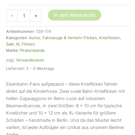
2
In den Warenkorb
-
+
Knieflicken
Bahn
Retro,
Artikelnummer:
129-174
2
Kategorien:
Autos, Fahrzeuge & Verkehr-Flicken
,
Knieflicken
,
Größen,
Sale
,
XL Flicken
Bügelflicken
Marke:
Piratenbande
Kinder
zzgl.
Versandkosten
Menge
Lieferzeit:
2 - 4 Werktage
Eisenbahn-Fans aufgepasst – diese Knieflicken fahren
direkt auf die Kinderhose. Zwei ovale Bahn-Knieflicken mit
hellen Zugwaggons im Retro-Look auf robustem
Baumwollcanvas, in zwei Größen: 8 × 10 cm für typische
Knielöcher und 10 × 12 cm als XL-Variante für größere
Schäden – handmade in Berlin. Und da das Muster leicht
variiert, ist jeder Aufbügler ein Unikat aus unserem Berliner
Atelier.