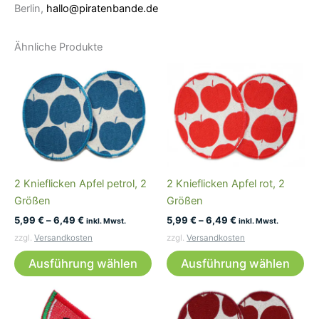
Berlin,
hallo@piratenbande.de
Ähnliche Produkte
2 Knieflicken Apfel petrol, 2
2 Knieflicken Apfel rot, 2
Größen
Größen
5,99
€
–
6,49
€
5,99
€
–
6,49
€
inkl. Mwst.
inkl. Mwst.
zzgl.
Versandkosten
zzgl.
Versandkosten
Dieses
Di
Ausführung wählen
Ausführung wählen
Produkt
Pr
weist
wei
mehrere
me