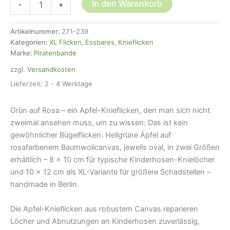
In den Warenkorb
-
+
Knieflicken
Apfel
rosa,
Artikelnummer:
271-239
2
Kategorien:
XL Flicken
,
Essbares
,
Knieflicken
Größen
Marke:
Piratenbande
Menge
zzgl.
Versandkosten
Lieferzeit:
2 - 4 Werktage
Grün auf Rosa – ein Apfel-Knieflicken, den man sich nicht
zweimal ansehen muss, um zu wissen: Das ist kein
gewöhnlicher Bügelflicken. Hellgrüne Äpfel auf
rosafarbenem Baumwollcanvas, jeweils oval, in zwei Größen
erhältlich – 8 × 10 cm für typische Kinderhosen-Knielöcher
und 10 × 12 cm als XL-Variante für größere Schadstellen –
handmade in Berlin.
Die Apfel-Knieflicken aus robustem Canvas reparieren
Löcher und Abnutzungen an Kinderhosen zuverlässig,