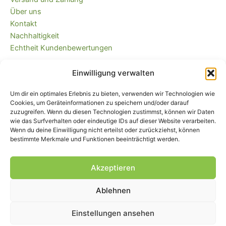
der
Über uns
Pro
Kontakt
ge
Nachhaltigkeit
we
Echtheit Kundenbewertungen
Einwilligung verwalten
Kaufvertrag widerrufen
Versandkostenfrei ab 35 EUR (DE) und
Um dir ein optimales Erlebnis zu bieten, verwenden wir Technologien wie
immer plastikfrei verpackt!
Cookies, um Geräteinformationen zu speichern und/oder darauf
zuzugreifen. Wenn du diesen Technologien zustimmst, können wir Daten
wie das Surfverhalten oder eindeutige IDs auf dieser Website verarbeiten.
Wenn du deine Einwilligung nicht erteilst oder zurückziehst, können
bestimmte Merkmale und Funktionen beeinträchtigt werden.
Akzeptieren
Ablehnen
Impressum
|
AGB
|
Widerrufsbelehrung
und -formular
|
Liefer- und
Zahlungsbedingungen
|
Datenschutz
|
Cookie-Einstellungen
Einstellungen ansehen
© Piratenbande - Hosenflicken, Knieflicken, Bügelflicken, 2026