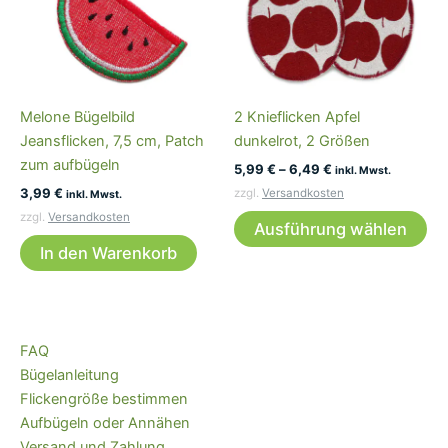
Varianten
Var
auf.
auf
Die
Die
Optionen
Op
können
kö
Melone Bügelbild
2 Knieflicken Apfel
auf
auf
Jeansflicken, 7,5 cm, Patch
dunkelrot, 2 Größen
der
der
zum aufbügeln
5,99
€
–
6,49
€
Produktseite
Pro
inkl. Mwst.
3,99
€
gewählt
ge
zzgl.
Versandkosten
inkl. Mwst.
Di
werden
we
zzgl.
Versandkosten
Ausführung wählen
Pr
In den Warenkorb
wei
me
Var
auf
FAQ
Die
Bügelanleitung
Op
Flickengröße bestimmen
kö
Aufbügeln oder Annähen
auf
Versand und Zahlung