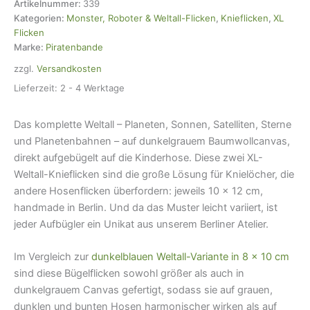
Weltall
Artikelnummer:
339
grau,
Kategorien:
Monster, Roboter & Weltall-Flicken
,
Knieflicken
,
XL
10
Flicken
x
Marke:
Piratenbande
12
zzgl.
Versandkosten
cm,
Bügelflicken
Lieferzeit:
2 - 4 Werktage
Menge
Das komplette Weltall – Planeten, Sonnen, Satelliten, Sterne
und Planetenbahnen – auf dunkelgrauem Baumwollcanvas,
direkt aufgebügelt auf die Kinderhose. Diese zwei XL-
Weltall-Knieflicken sind die große Lösung für Knielöcher, die
andere Hosenflicken überfordern: jeweils 10 × 12 cm,
handmade in Berlin. Und da das Muster leicht variiert, ist
jeder Aufbügler ein Unikat aus unserem Berliner Atelier.
Im Vergleich zur
dunkelblauen Weltall-Variante in 8 × 10 cm
sind diese Bügelflicken sowohl größer als auch in
dunkelgrauem Canvas gefertigt, sodass sie auf grauen,
dunklen und bunten Hosen harmonischer wirken als auf