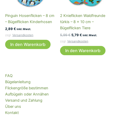
Pinguin Hosenflicken – 8 cm
2 Knieflicken Waldfreunde
– Bügelflicken Kinderhosen
türkis – 8 x 10 cm –
Bügelflicken Tiere
2,89
€
inkl. Mwst.
Ursprünglicher
Aktueller
5,99
€
5,79
€
zzgl.
Versandkosten
inkl. Mwst.
Preis
Preis
zzgl.
Versandkosten
war:
ist:
In den Warenkorb
5,99 €
5,79 €.
In den Warenkorb
FAQ
Bügelanleitung
Flickengröße bestimmen
Aufbügeln oder Annähen
Versand und Zahlung
Über uns
Kontakt