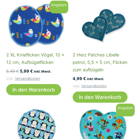
Angebot!
2 XL Knieflicken Vögel, 10 x
2 Herz Patches Libelle
12 cm, Aufbügelflicken
petrol, 5,5 x 5 cm, Flicken
zum aufbügeln
Ursprünglicher
Aktueller
6,49
€
5,99
€
inkl. Mwst.
Preis
Preis
4,99
€
zzgl.
Versandkosten
inkl. Mwst.
war:
ist:
zzgl.
Versandkosten
6,49 €
5,99 €.
In den Warenkorb
In den Warenkorb
Angebot!