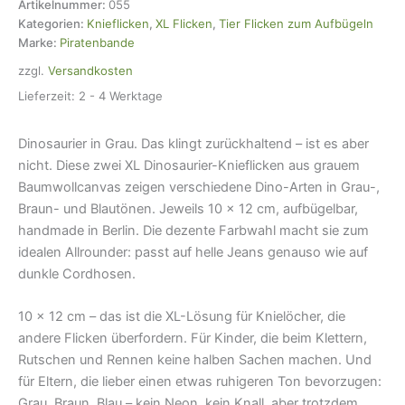
Dinosaurier
Artikelnummer:
055
grau,
Kategorien:
Knieflicken
,
XL Flicken
,
Tier Flicken zum Aufbügeln
10
Marke:
Piratenbande
x
zzgl.
Versandkosten
12
cm,
Lieferzeit:
2 - 4 Werktage
Aufnäher
für
Dinosaurier in Grau. Das klingt zurückhaltend – ist es aber
Kinder
Menge
nicht. Diese zwei XL Dinosaurier-Knieflicken aus grauem
Baumwollcanvas zeigen verschiedene Dino-Arten in Grau-,
Braun- und Blautönen. Jeweils 10 × 12 cm, aufbügelbar,
handmade in Berlin. Die dezente Farbwahl macht sie zum
idealen Allrounder: passt auf helle Jeans genauso wie auf
dunkle Cordhosen.
10 × 12 cm – das ist die XL-Lösung für Knielöcher, die
andere Flicken überfordern. Für Kinder, die beim Klettern,
Rutschen und Rennen keine halben Sachen machen. Und
für Eltern, die lieber einen etwas ruhigeren Ton bevorzugen:
Grau, Braun, Blau – kein Neon, kein Knall, aber trotzdem