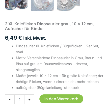
2 XL Knieflicken Dinosaurier grau, 10 x 12 cm,
Aufnäher für Kinder
6,49
€
inkl. Mwst.
Dinosaurier XL Knieflicken / Bügelflicken – 2er Set,
oval
Motiv: Verschiedene Dinosaurier in Grau, Braun und
Blau auf grauem Baumwollcanvas – dezent,
alltagstauglich
Maße: jeweils 10 × 12 cm – für große Knielöcher; der
richtige Flicken, wenn kleinere nicht mehr reichen
aufbügelbar (Bügelanleitung ist dabei)
2
In den Warenkorb
-
+
XL
Knieflicken