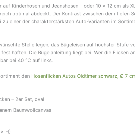
r auf Kinderhosen und Jeanshosen – oder 10 × 12 cm als XL
eich optimal abdeckt. Der Kontrast zwischen dem tiefen S
zu einer der charakterstärksten Auto-Varianten im Sortime
wünschte Stelle legen, das Bügeleisen auf höchster Stufe v
 fest haften. Die Bügelanleitung liegt bei. Wer die Flicken
bar bei 40 °C auf links.
 Sortiment den
Hosenflicken Autos Oldtimer schwarz, Ø 7 c
icken – 2er Set, oval
rbenem Baumwollcanvas
 × H)