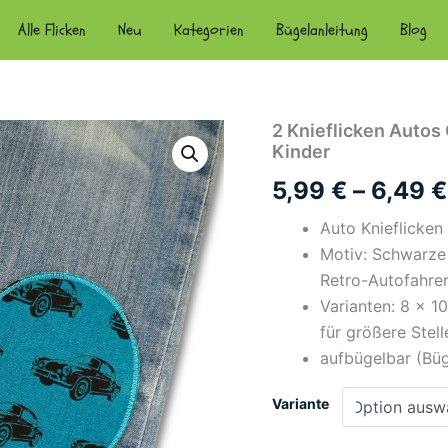
Alle Flicken
Neu
Kategorien
Bügelanleitung
Blog
2 Knieflicken Autos 
Kinder
5,99
€
–
6,49
€
Auto Knieflicken 
Motiv: Schwarze
Retro-Autofahre
Varianten: 8 × 1
für größere Stell
aufbügelbar (Büg
Variante