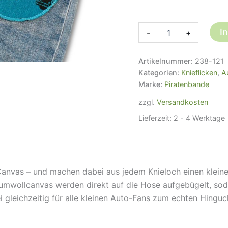
2
I
-
+
Knieflicken
Autos
Oldtimer
Artikelnummer:
238-121
petrol,
Kategorien:
Knieflicken
,
A
2
Marke:
Piratenbande
Größen,
Bügelflicken
zzgl.
Versandkosten
Kinder
Lieferzeit:
2 - 4 Werktage
Menge
Canvas – und machen dabei aus jedem Knieloch einen klein
umwollcanvas werden direkt auf die Hose aufgebügelt, so
gleichzeitig für alle kleinen Auto-Fans zum echten Hinguc