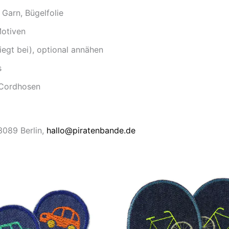
 Garn, Bügelfolie
Motiven
iegt bei), optional annähen
s
 Cordhosen
13089 Berlin,
hallo@piratenbande.de