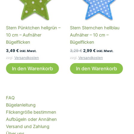
Stern Pünktchen hellgrün –
Stern Sternchen hellblau
10 cm – Aufnäher
Aufnäher – 10 cm –
Bügelflicken
Bügelflicken
Ursprünglicher
Aktueller
3,49
€
3,29
€
2,99
€
inkl. Mwst.
inkl. Mwst.
Preis
Preis
zzgl.
Versandkosten
zzgl.
Versandkosten
war:
ist:
3,29 €
2,99 €.
In den Warenkorb
In den Warenkorb
FAQ
Bügelanleitung
Flickengröße bestimmen
Aufbügeln oder Annähen
Versand und Zahlung
Über uns