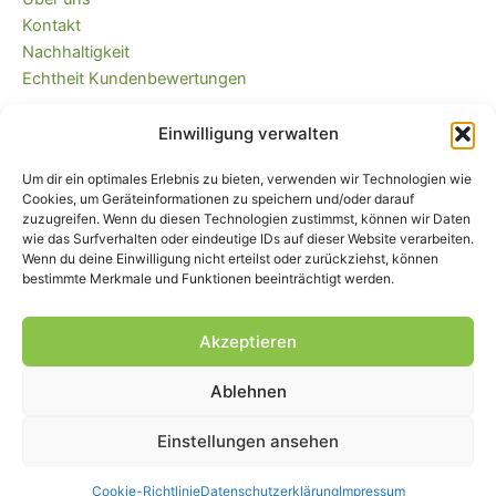
Kontakt
Nachhaltigkeit
Echtheit Kundenbewertungen
Einwilligung verwalten
Kaufvertrag widerrufen
Versandkostenfrei ab 35 EUR (DE) und
Um dir ein optimales Erlebnis zu bieten, verwenden wir Technologien wie
immer plastikfrei verpackt!
Cookies, um Geräteinformationen zu speichern und/oder darauf
zuzugreifen. Wenn du diesen Technologien zustimmst, können wir Daten
wie das Surfverhalten oder eindeutige IDs auf dieser Website verarbeiten.
Wenn du deine Einwilligung nicht erteilst oder zurückziehst, können
bestimmte Merkmale und Funktionen beeinträchtigt werden.
Akzeptieren
Ablehnen
Impressum
|
AGB
|
Widerrufsbelehrung
und -formular
|
Liefer- und
Zahlungsbedingungen
|
Datenschutz
|
Cookie-Einstellungen
Einstellungen ansehen
© Piratenbande - Hosenflicken, Knieflicken, Bügelflicken, 2026
Cookie-Richtlinie
Datenschutzerklärung
Impressum