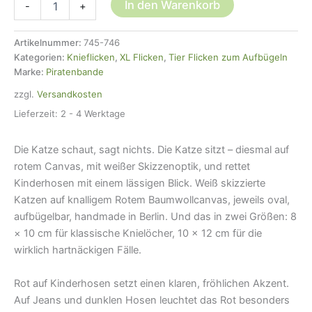
In den Warenkorb
-
+
Knieflicken
Katzen
rot,
Artikelnummer:
745-746
2
Kategorien:
Knieflicken
,
XL Flicken
,
Tier Flicken zum Aufbügeln
Größen
Marke:
Piratenbande
Menge
zzgl.
Versandkosten
Lieferzeit:
2 - 4 Werktage
Die Katze schaut, sagt nichts. Die Katze sitzt – diesmal auf
rotem Canvas, mit weißer Skizzenoptik, und rettet
Kinderhosen mit einem lässigen Blick. Weiß skizzierte
Katzen auf knalligem Rotem Baumwollcanvas, jeweils oval,
aufbügelbar, handmade in Berlin. Und das in zwei Größen: 8
× 10 cm für klassische Knielöcher, 10 × 12 cm für die
wirklich hartnäckigen Fälle.
Rot auf Kinderhosen setzt einen klaren, fröhlichen Akzent.
Auf Jeans und dunklen Hosen leuchtet das Rot besonders