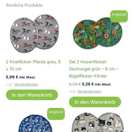
Ähnliche Produkte
Angebot!
2 Knieflicken Pferde grau, 8
Set 2 Hosenflicken
x 10 cm
Dschungel grün – 8 cm –
Bügelflicken Kinder
5,99
€
inkl. Mwst.
Ursprünglicher
Aktueller
5,79
€
5,29
€
zzgl.
Versandkosten
inkl. Mwst.
Preis
Preis
zzgl.
Versandkosten
war:
ist:
In den Warenkorb
5,79 €
5,29 €.
In den Warenkorb
Angebot!