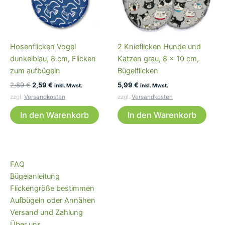
Hosenflicken Vogel
2 Knieflicken Hunde und
dunkelblau, 8 cm, Flicken
Katzen grau, 8 x 10 cm,
zum aufbügeln
Bügelflicken
Ursprünglicher
Aktueller
2,89
€
2,59
€
5,99
€
inkl. Mwst.
inkl. Mwst.
Preis
Preis
zzgl.
Versandkosten
zzgl.
Versandkosten
war:
ist:
2,89 €
2,59 €.
In den Warenkorb
In den Warenkorb
FAQ
Bügelanleitung
Flickengröße bestimmen
Aufbügeln oder Annähen
Versand und Zahlung
Über uns