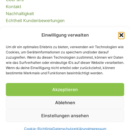
Kontakt
Nachhaltigkeit
Echtheit Kundenbewertungen
Einwilligung verwalten
Kaufvertrag widerrufen
Versandkostenfrei ab 35 EUR (DE) und
Um dir ein optimales Erlebnis zu bieten, verwenden wir Technologien wie
immer plastikfrei verpackt!
Cookies, um Geräteinformationen zu speichern und/oder darauf
zuzugreifen. Wenn du diesen Technologien zustimmst, können wir Daten
wie das Surfverhalten oder eindeutige IDs auf dieser Website verarbeiten.
Wenn du deine Einwilligung nicht erteilst oder zurückziehst, können
bestimmte Merkmale und Funktionen beeinträchtigt werden.
Akzeptieren
Ablehnen
Impressum
|
AGB
|
Widerrufsbelehrung
und -formular
|
Liefer- und
Zahlungsbedingungen
|
Datenschutz
|
Cookie-Einstellungen
Einstellungen ansehen
© Piratenbande - Hosenflicken, Knieflicken, Bügelflicken, 2026
Cookie-Richtlinie
Datenschutzerklärung
Impressum