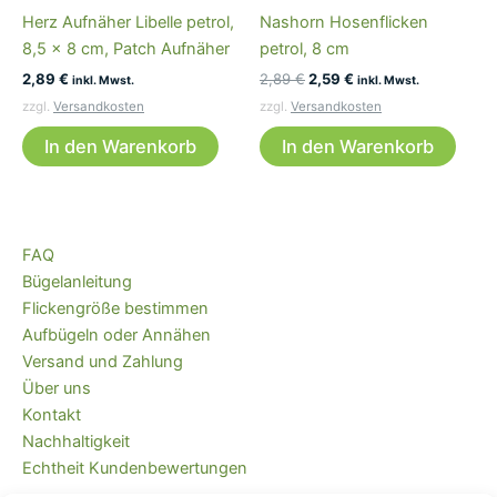
Herz Aufnäher Libelle petrol,
Nashorn Hosenflicken
8,5 x 8 cm, Patch Aufnäher
petrol, 8 cm
Ursprünglicher
Aktueller
2,89
€
2,89
€
2,59
€
inkl. Mwst.
inkl. Mwst.
Preis
Preis
zzgl.
Versandkosten
zzgl.
Versandkosten
war:
ist:
2,89 €
2,59 €.
In den Warenkorb
In den Warenkorb
FAQ
Bügelanleitung
Flickengröße bestimmen
Aufbügeln oder Annähen
Versand und Zahlung
Über uns
Kontakt
Nachhaltigkeit
Echtheit Kundenbewertungen