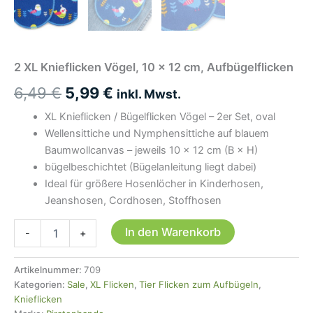
2 XL Knieflicken Vögel, 10 x 12 cm, Aufbügelflicken
Ursprünglicher
Aktueller
6,49
€
5,99
€
inkl. Mwst.
Preis
Preis
XL Knieflicken / Bügelflicken Vögel – 2er Set, oval
Wellensittiche und Nymphensittiche auf blauem
war:
ist:
Baumwollcanvas – jeweils 10 × 12 cm (B × H)
6,49 €
5,99 €.
bügelbeschichtet (Bügelanleitung liegt dabei)
Ideal für größere Hosenlöcher in Kinderhosen,
Jeanshosen, Cordhosen, Stoffhosen
2
In den Warenkorb
-
+
XL
Knieflicken
Vögel,
Artikelnummer:
709
10
Kategorien:
Sale
,
XL Flicken
,
Tier Flicken zum Aufbügeln
,
x
Knieflicken
12