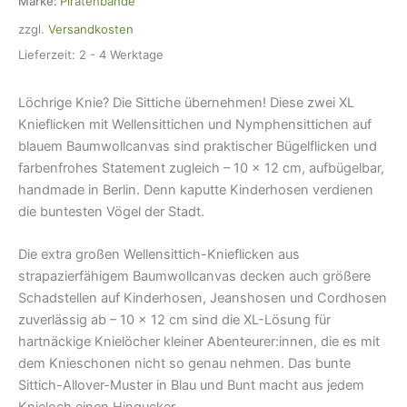
Marke:
Piratenbande
cm,
zzgl.
Versandkosten
Aufbügelflicken
Menge
Lieferzeit:
2 - 4 Werktage
Löchrige Knie? Die Sittiche übernehmen! Diese zwei XL
Knieflicken mit Wellensittichen und Nymphensittichen auf
blauem Baumwollcanvas sind praktischer Bügelflicken und
farbenfrohes Statement zugleich – 10 × 12 cm, aufbügelbar,
handmade in Berlin. Denn kaputte Kinderhosen verdienen
die buntesten Vögel der Stadt.
Die extra großen Wellensittich-Knieflicken aus
strapazierfähigem Baumwollcanvas decken auch größere
Schadstellen auf Kinderhosen, Jeanshosen und Cordhosen
zuverlässig ab – 10 × 12 cm sind die XL-Lösung für
hartnäckige Knielöcher kleiner Abenteurer:innen, die es mit
dem Knieschonen nicht so genau nehmen. Das bunte
Sittich-Allover-Muster in Blau und Bunt macht aus jedem
Knieloch einen Hingucker.