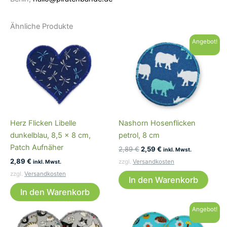
Ähnliche Produkte
Angebot!
Herz Flicken Libelle
Nashorn Hosenflicken
dunkelblau, 8,5 x 8 cm,
petrol, 8 cm
Patch Aufnäher
Ursprünglicher
Aktueller
2,89
€
2,59
€
inkl. Mwst.
Preis
Preis
2,89
€
zzgl.
Versandkosten
inkl. Mwst.
war:
ist:
zzgl.
Versandkosten
2,89 €
2,59 €.
In den Warenkorb
In den Warenkorb
Angebot!