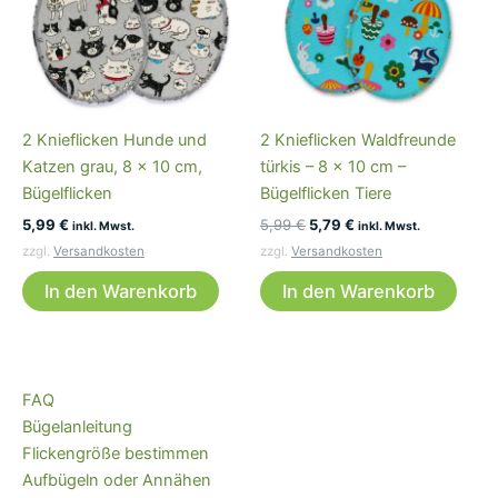
2 Knieflicken Hunde und
2 Knieflicken Waldfreunde
Katzen grau, 8 x 10 cm,
türkis – 8 x 10 cm –
Bügelflicken
Bügelflicken Tiere
Ursprünglicher
Aktueller
5,99
€
5,99
€
5,79
€
inkl. Mwst.
inkl. Mwst.
Preis
Preis
zzgl.
Versandkosten
zzgl.
Versandkosten
war:
ist:
5,99 €
5,79 €.
In den Warenkorb
In den Warenkorb
FAQ
Bügelanleitung
Flickengröße bestimmen
Aufbügeln oder Annähen