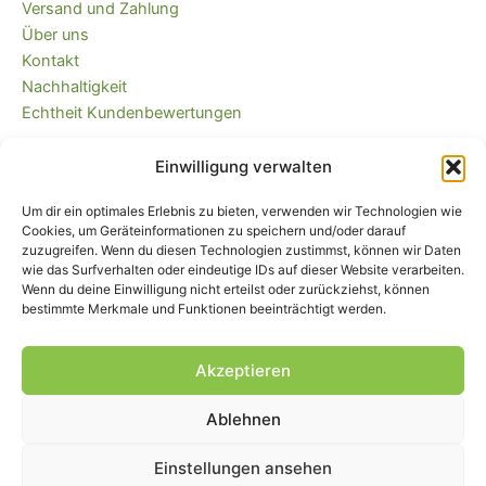
Versand und Zahlung
Über uns
Kontakt
Nachhaltigkeit
Echtheit Kundenbewertungen
Einwilligung verwalten
Kaufvertrag widerrufen
Versandkostenfrei ab 35 EUR (DE) und
Um dir ein optimales Erlebnis zu bieten, verwenden wir Technologien wie
immer plastikfrei verpackt!
Cookies, um Geräteinformationen zu speichern und/oder darauf
zuzugreifen. Wenn du diesen Technologien zustimmst, können wir Daten
wie das Surfverhalten oder eindeutige IDs auf dieser Website verarbeiten.
Wenn du deine Einwilligung nicht erteilst oder zurückziehst, können
bestimmte Merkmale und Funktionen beeinträchtigt werden.
Akzeptieren
Ablehnen
Impressum
|
AGB
|
Widerrufsbelehrung
und -formular
|
Liefer- und
Zahlungsbedingungen
|
Datenschutz
|
Cookie-Einstellungen
Einstellungen ansehen
© Piratenbande - Hosenflicken, Knieflicken, Bügelflicken, 2026