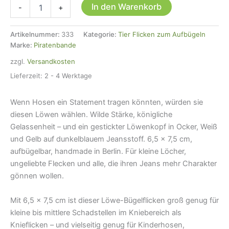
Löwe
In den Warenkorb
-
+
Bügelflicken
Jeans,
7,5
Artikelnummer:
333
Kategorie:
Tier Flicken zum Aufbügeln
cm
Marke:
Piratenbande
Menge
zzgl.
Versandkosten
Lieferzeit:
2 - 4 Werktage
Wenn Hosen ein Statement tragen könnten, würden sie
diesen Löwen wählen. Wilde Stärke, königliche
Gelassenheit – und ein gestickter Löwenkopf in Ocker, Weiß
und Gelb auf dunkelblauem Jeansstoff. 6,5 × 7,5 cm,
aufbügelbar, handmade in Berlin. Für kleine Löcher,
ungeliebte Flecken und alle, die ihren Jeans mehr Charakter
gönnen wollen.
Mit 6,5 × 7,5 cm ist dieser Löwe-Bügelflicken groß genug für
kleine bis mittlere Schadstellen im Kniebereich als
Knieflicken – und vielseitig genug für Kinderhosen,