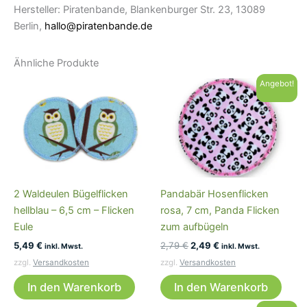
Hersteller: Piratenbande, Blankenburger Str. 23, 13089
Berlin,
hallo@piratenbande.de
Ähnliche Produkte
Angebot!
2 Waldeulen Bügelflicken
Pandabär Hosenflicken
hellblau – 6,5 cm – Flicken
rosa, 7 cm, Panda Flicken
Eule
zum aufbügeln
Ursprünglicher
Aktueller
5,49
€
2,79
€
2,49
€
inkl. Mwst.
inkl. Mwst.
Preis
Preis
zzgl.
Versandkosten
zzgl.
Versandkosten
war:
ist:
2,79 €
2,49 €.
In den Warenkorb
In den Warenkorb