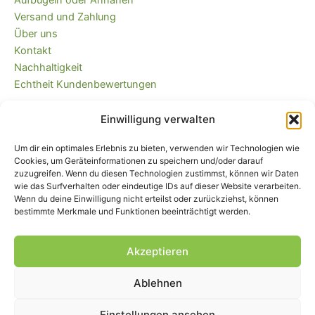
Aufbügeln oder Annähen
Versand und Zahlung
Über uns
Kontakt
Nachhaltigkeit
Echtheit Kundenbewertungen
Einwilligung verwalten
Kaufvertrag widerrufen
Versandkostenfrei ab 35 EUR (DE) und
Um dir ein optimales Erlebnis zu bieten, verwenden wir Technologien wie
immer plastikfrei verpackt!
Cookies, um Geräteinformationen zu speichern und/oder darauf
zuzugreifen. Wenn du diesen Technologien zustimmst, können wir Daten
wie das Surfverhalten oder eindeutige IDs auf dieser Website verarbeiten.
Wenn du deine Einwilligung nicht erteilst oder zurückziehst, können
bestimmte Merkmale und Funktionen beeinträchtigt werden.
Akzeptieren
Ablehnen
Impressum
|
AGB
|
Widerrufsbelehrung
und -formular
|
Liefer- und
Zahlungsbedingungen
|
Datenschutz
|
Cookie-Einstellungen
Einstellungen ansehen
© Piratenbande - Hosenflicken, Knieflicken, Bügelflicken, 2026