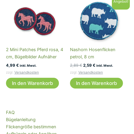
Angebot!
2 Mini Patches Pferd rosa, 4
Nashorn Hosenflicken
cm, Bügelbilder Aufnäher
petrol, 8 cm
Ursprünglicher
Aktueller
4,99
€
2,89
€
2,59
€
inkl. Mwst.
inkl. Mwst.
Preis
Preis
zzgl.
Versandkosten
zzgl.
Versandkosten
war:
ist:
2,89 €
2,59 €.
In den Warenkorb
In den Warenkorb
FAQ
Bügelanleitung
Flickengröße bestimmen