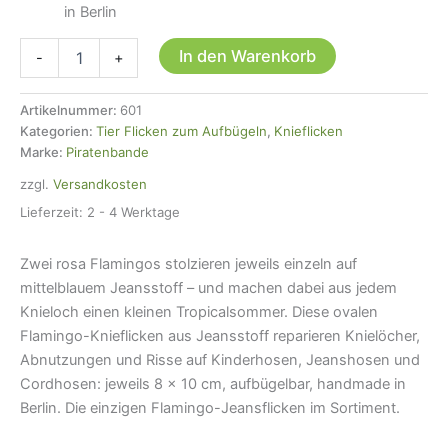
in Berlin
2
In den Warenkorb
-
+
Knieflicken
Flamingo
Jeans,
Artikelnummer:
601
8
Kategorien:
Tier Flicken zum Aufbügeln
,
Knieflicken
x
Marke:
Piratenbande
10
zzgl.
Versandkosten
cm
-
Lieferzeit:
2 - 4 Werktage
Bügelflicken
für
Zwei rosa Flamingos stolzieren jeweils einzeln auf
Kinderhosen
Menge
mittelblauem Jeansstoff – und machen dabei aus jedem
Knieloch einen kleinen Tropicalsommer. Diese ovalen
Flamingo-Knieflicken aus Jeansstoff reparieren Knielöcher,
Abnutzungen und Risse auf Kinderhosen, Jeanshosen und
Cordhosen: jeweils 8 × 10 cm, aufbügelbar, handmade in
Berlin. Die einzigen Flamingo-Jeansflicken im Sortiment.