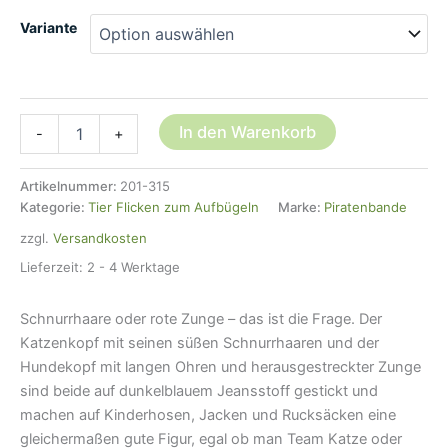
Variante
Jeans-
In den Warenkorb
-
+
Patch
Hund
oder
Artikelnummer:
201-315
Katze,
Kategorie:
Tier Flicken zum Aufbügeln
Marke:
Piratenbande
8
zzgl.
Versandkosten
x
7,5
Lieferzeit:
2 - 4 Werktage
cm,
Aufnäher
Schnurrhaare oder rote Zunge – das ist die Frage. Der
für
Kinder
Katzenkopf mit seinen süßen Schnurrhaaren und der
Menge
Hundekopf mit langen Ohren und herausgestreckter Zunge
sind beide auf dunkelblauem Jeansstoff gestickt und
machen auf Kinderhosen, Jacken und Rucksäcken eine
gleichermaßen gute Figur, egal ob man Team Katze oder