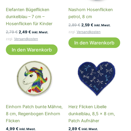
Elefanten Bügelflicken
Nashorn Hosenflicken
dunkelblau – 7 cm –
petrol, 8 cm
Hosenflicken für Kinder
Ursprünglicher
Aktueller
2,89
€
2,59
€
inkl. Mwst.
Preis
Preis
Ursprünglicher
Aktueller
2,79
€
2,49
€
zzgl.
Versandkosten
inkl. Mwst.
war:
ist:
Preis
Preis
zzgl.
Versandkosten
2,89 €
2,59 €.
war:
ist:
In den Warenkorb
2,79 €
2,49 €.
In den Warenkorb
Einhorn Patch bunte Mähne,
Herz Flicken Libelle
8 cm, Regenbogen Einhorn
dunkelblau, 8,5 x 8 cm,
Flicken
Patch Aufnäher
4,99
€
2,89
€
inkl. Mwst.
inkl. Mwst.