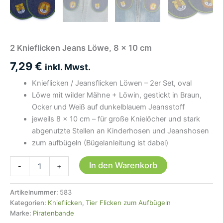
2 Knieflicken Jeans Löwe, 8 x 10 cm
7,29
€
inkl. Mwst.
Knieflicken / Jeansflicken Löwen – 2er Set, oval
Löwe mit wilder Mähne + Löwin, gestickt in Braun,
Ocker und Weiß auf dunkelblauem Jeansstoff
jeweils 8 × 10 cm – für große Knielöcher und stark
abgenutzte Stellen an Kinderhosen und Jeanshosen
zum aufbügeln (Bügelanleitung ist dabei)
2
In den Warenkorb
-
+
Knieflicken
Jeans
Löwe,
Artikelnummer:
583
8
Kategorien:
Knieflicken
,
Tier Flicken zum Aufbügeln
x
Marke:
Piratenbande
10