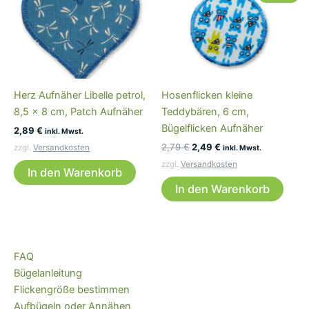
Herz Aufnäher Libelle petrol,
Hosenflicken kleine
8,5 x 8 cm, Patch Aufnäher
Teddybären, 6 cm,
Bügelflicken Aufnäher
2,89
€
inkl. Mwst.
Ursprünglicher
Aktueller
2,79
€
2,49
€
zzgl.
Versandkosten
inkl. Mwst.
Preis
Preis
zzgl.
Versandkosten
war:
ist:
In den Warenkorb
2,79 €
2,49 €.
In den Warenkorb
FAQ
Bügelanleitung
Flickengröße bestimmen
Aufbügeln oder Annähen