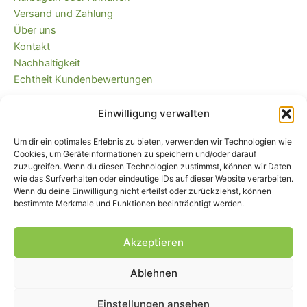
Versand und Zahlung
Über uns
Kontakt
Nachhaltigkeit
Echtheit Kundenbewertungen
Einwilligung verwalten
Kaufvertrag widerrufen
Versandkostenfrei ab 35 EUR (DE) und
Um dir ein optimales Erlebnis zu bieten, verwenden wir Technologien wie
immer plastikfrei verpackt!
Cookies, um Geräteinformationen zu speichern und/oder darauf
zuzugreifen. Wenn du diesen Technologien zustimmst, können wir Daten
wie das Surfverhalten oder eindeutige IDs auf dieser Website verarbeiten.
Wenn du deine Einwilligung nicht erteilst oder zurückziehst, können
bestimmte Merkmale und Funktionen beeinträchtigt werden.
Akzeptieren
Ablehnen
Impressum
|
AGB
|
Widerrufsbelehrung
und -formular
|
Liefer- und
Zahlungsbedingungen
|
Datenschutz
|
Cookie-Einstellungen
Einstellungen ansehen
© Piratenbande - Hosenflicken, Knieflicken, Bügelflicken, 2026