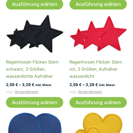
Ausführung wählen
Ausführung wählen
Produkt
Pr
weist
wei
mehrere
me
Varianten
Var
auf.
auf
Die
Die
Optionen
Op
können
kö
Regenhosen Flicken Stern
Regenhosen Flicken Stern
auf
auf
schwarz, 3 Größen,
rot, 3 Größen, Aufnäher
der
der
wasserdichte Aufnäher
wasserdicht
Produktseite
Pro
2,59
€
–
3,29
€
2,59
€
–
3,29
€
gewählt
ge
inkl. Mwst.
inkl. Mwst.
werden
we
zzgl.
Versandkosten
zzgl.
Versandkosten
Dieses
Di
Ausführung wählen
Ausführung wählen
Produkt
Pr
weist
wei
mehrere
me
Varianten
Var