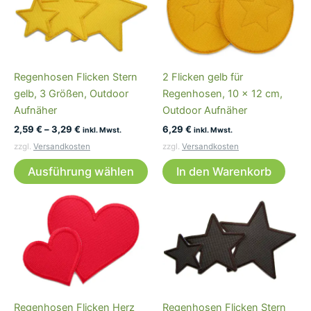
Regenhosen Flicken Stern
2 Flicken gelb für
gelb, 3 Größen, Outdoor
Regenhosen, 10 x 12 cm,
Aufnäher
Outdoor Aufnäher
2,59
€
–
3,29
€
6,29
€
inkl. Mwst.
inkl. Mwst.
zzgl.
Versandkosten
zzgl.
Versandkosten
Dieses
Ausführung wählen
In den Warenkorb
Produkt
weist
mehrere
Varianten
auf.
Die
Optionen
können
Regenhosen Flicken Herz
Regenhosen Flicken Stern
auf