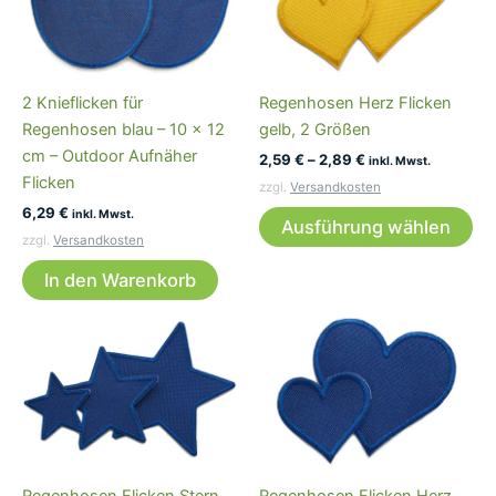
auf.
auf
Die
Die
Optionen
Op
können
kö
2 Knieflicken für
Regenhosen Herz Flicken
auf
auf
Regenhosen blau – 10 x 12
gelb, 2 Größen
der
der
cm – Outdoor Aufnäher
2,59
€
–
2,89
€
Produktseite
Pro
inkl. Mwst.
Flicken
gewählt
ge
zzgl.
Versandkosten
Di
6,29
€
werden
we
inkl. Mwst.
Ausführung wählen
Pr
zzgl.
Versandkosten
wei
In den Warenkorb
me
Var
auf
Die
Op
kö
auf
der