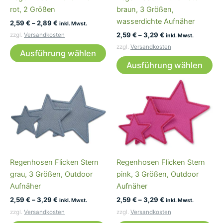
rot, 2 Größen
braun, 3 Größen,
der
wasserdichte Aufnäher
2,59
€
–
2,89
€
Produktseite
inkl. Mwst.
2,59
€
–
3,29
€
gewählt
zzgl.
Versandkosten
inkl. Mwst.
Dieses
werden
zzgl.
Versandkosten
Ausführung wählen
Produkt
Di
Ausführung wählen
weist
Pr
mehrere
wei
Varianten
me
auf.
Var
Die
auf
Optionen
Die
können
Op
auf
kö
Regenhosen Flicken Stern
Regenhosen Flicken Stern
der
auf
grau, 3 Größen, Outdoor
pink, 3 Größen, Outdoor
Produktseite
der
Aufnäher
Aufnäher
gewählt
Pro
2,59
€
–
3,29
€
2,59
€
–
3,29
€
werden
ge
inkl. Mwst.
inkl. Mwst.
we
zzgl.
Versandkosten
zzgl.
Versandkosten
Dieses
Di