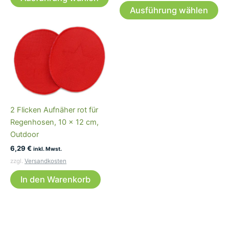
Produkt
Di
Ausführung wählen
weist
Pr
mehrere
wei
Varianten
me
auf.
Var
Die
auf
Optionen
Die
können
Op
auf
kö
2 Flicken Aufnäher rot für
der
auf
Regenhosen, 10 x 12 cm,
Produktseite
der
Outdoor
gewählt
Pro
6,29
€
werden
ge
inkl. Mwst.
we
zzgl.
Versandkosten
In den Warenkorb