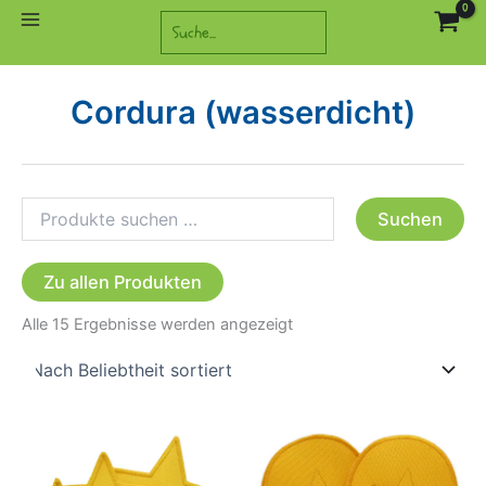
Zum
Suchen
Inhalt
springen
Cordura (wasserdicht)
Suchen
Suchen
nach:
Zu allen Produkten
Nach
Alle 15 Ergebnisse werden angezeigt
Beliebtheit
sortiert