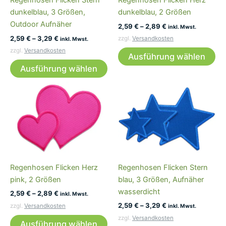
Regenhosen Flicken Stern
Regenhosen Flicken Herz
Pro
dunkelblau, 3 Größen,
dunkelblau, 2 Größen
ge
Outdoor Aufnäher
2,59
€
–
2,89
€
we
inkl. Mwst.
2,59
€
–
3,29
€
zzgl.
Versandkosten
inkl. Mwst.
Di
zzgl.
Versandkosten
Ausführung wählen
Dieses
Pr
Ausführung wählen
Produkt
wei
weist
me
mehrere
Var
Varianten
auf
auf.
Die
Die
Op
Optionen
kö
können
auf
Regenhosen Flicken Herz
Regenhosen Flicken Stern
auf
der
pink, 2 Größen
blau, 3 Größen, Aufnäher
der
Pro
wasserdicht
2,59
€
–
2,89
€
Produktseite
ge
inkl. Mwst.
2,59
€
–
3,29
€
gewählt
we
zzgl.
Versandkosten
inkl. Mwst.
Dieses
werden
zzgl.
Versandkosten
Ausführung wählen