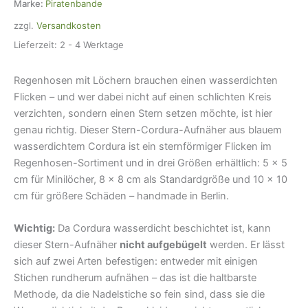
3
Marke:
Piratenbande
Größen,
zzgl.
Versandkosten
Aufnäher
wasserdicht
Lieferzeit:
2 - 4 Werktage
Menge
Regenhosen mit Löchern brauchen einen wasserdichten
Flicken – und wer dabei nicht auf einen schlichten Kreis
verzichten, sondern einen Stern setzen möchte, ist hier
genau richtig. Dieser Stern-Cordura-Aufnäher aus blauem
wasserdichtem Cordura ist ein sternförmiger Flicken im
Regenhosen-Sortiment und in drei Größen erhältlich: 5 × 5
cm für Minilöcher, 8 × 8 cm als Standardgröße und 10 × 10
cm für größere Schäden – handmade in Berlin.
Wichtig:
Da Cordura wasserdicht beschichtet ist, kann
dieser Stern-Aufnäher
nicht aufgebügelt
werden. Er lässt
sich auf zwei Arten befestigen: entweder mit einigen
Stichen rundherum aufnähen – das ist die haltbarste
Methode, da die Nadelstiche so fein sind, dass sie die