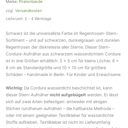
3
Marke:
Piratenbande
Größen,
zzgl.
Versandkosten
wasserdichte
Aufnäher
Lieferzeit:
2 - 4 Werktage
Menge
Schwarz ist die universellste Farbe im Regenhosen-Stern-
Sortiment – und auf schwarzen, dunkelgrauen und dunklen
Regenhosen der diskreteste aller Sterne. Dieser Stern-
Cordura-Aufnäher aus schwarzem wasserdichtem Cordura
ist in drei Größen erhältlich: 5 × 5 cm für kleine Löcher, 8 ×
8 cm als Standardgröße und 10 × 10 cm für größere
Schäden – handmade in Berlin. Für Kinder und Erwachsene.
Wichtig:
Da Cordura wasserdicht beschichtet ist, kann
dieser Stern-Aufnäher
nicht aufgebügelt
werden. Er lässt
sich auf zwei Arten befestigen: entweder mit einigen
Stichen rundherum aufnähen – die haltbarste Methode –
oder mit einem geeigneten Textilkleber für wasserdichte
Stoffe aufkleben. Textilkleber ist nicht im Lieferumfang