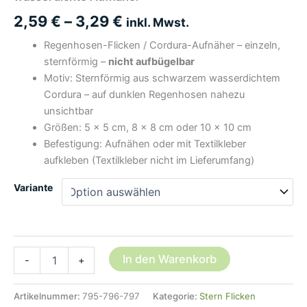
2,59
€
–
3,29
€
inkl. Mwst.
Regenhosen-Flicken / Cordura-Aufnäher – einzeln,
sternförmig –
nicht aufbügelbar
Motiv: Sternförmig aus schwarzem wasserdichtem
Cordura – auf dunklen Regenhosen nahezu
unsichtbar
Größen: 5 × 5 cm, 8 × 8 cm oder 10 × 10 cm
Befestigung: Aufnähen oder mit Textilkleber
aufkleben (Textilkleber nicht im Lieferumfang)
Variante
Regenhosen
In den Warenkorb
-
+
Flicken
Stern
schwarz,
Artikelnummer:
795-796-797
Kategorie:
Stern Flicken