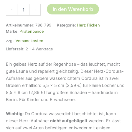
Regenhosen
In den Warenkorb
-
+
Herz
Flicken
gelb,
Artikelnummer:
798-799
Kategorie:
Herz Flicken
2
Marke:
Piratenbande
Größen
zzgl.
Versandkosten
Menge
Lieferzeit:
2 - 4 Werktage
Ein gelbes Herz auf der Regenhose – das leuchtet, macht
gute Laune und repariert gleichzeitig. Dieser Herz-Cordura-
Aufnäher aus gelbem wasserdichtem Cordura ist in zwei
Größen erhältlich: 5,5 × 5 cm (2,59 €) für kleine Löcher und
8,5 × 8 cm (2,89 €) für größere Schäden – handmade in
Berlin. Für Kinder und Erwachsene.
Wichtig:
Da Cordura wasserdicht beschichtet ist, kann
dieser Herz-Aufnäher
nicht aufgebügelt
werden. Er lässt
sich auf zwei Arten befestigen: entweder mit einigen