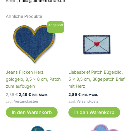
Berlin,
hallo@piratenbande.de
Ähnliche Produkte
Angebot!
Jeans Flicken Herz
Liebesbrief Patch Bügelbild,
goldgelb, 8,5 x 8 cm, Patch
5 x 3,5 cm, Bügelpatch Brief
zum aufbügeln
mit Herz
Ursprünglicher
Aktueller
2,89
€
2,49
€
2,89
€
inkl. Mwst.
inkl. Mwst.
Preis
Preis
zzgl.
Versandkosten
zzgl.
Versandkosten
war:
ist:
2,89 €
2,49 €.
In den Warenkorb
In den Warenkorb