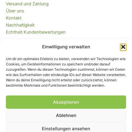
Versand und Zahlung
Über uns
Kontakt
Nachhaltigkeit
Echtheit Kundenbewertungen
Einwilligung verwalten
Kaufvertrag widerrufen
Versandkostenfrei ab 35 EUR (DE) und
Um dir ein optimales Erlebnis zu bieten, verwenden wir Technologien wie
immer plastikfrei verpackt!
Cookies, um Geräteinformationen zu speichern und/oder darauf
zuzugreifen. Wenn du diesen Technologien zustimmst, können wir Daten
wie das Surfverhalten oder eindeutige IDs auf dieser Website verarbeiten.
Wenn du deine Einwilligung nicht erteilst oder zurückziehst, können
bestimmte Merkmale und Funktionen beeinträchtigt werden.
Akzeptieren
Ablehnen
Impressum
|
AGB
|
Widerrufsbelehrung
und -formular
|
Liefer- und
Zahlungsbedingungen
|
Datenschutz
|
Cookie-Einstellungen
Einstellungen ansehen
© Piratenbande - Hosenflicken, Knieflicken, Bügelflicken, 2026