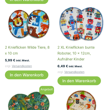
2 Knieflicken Wilde Tiere, 8
2 XL Knieflicken bunte
x 10 cm
Roboter, 10 x 12cm,
Aufnäher Kinder
5,99
€
inkl. Mwst.
6,49
€
zzgl.
Versandkosten
inkl. Mwst.
zzgl.
Versandkosten
In den Warenkorb
In den Warenkorb
Angebot!