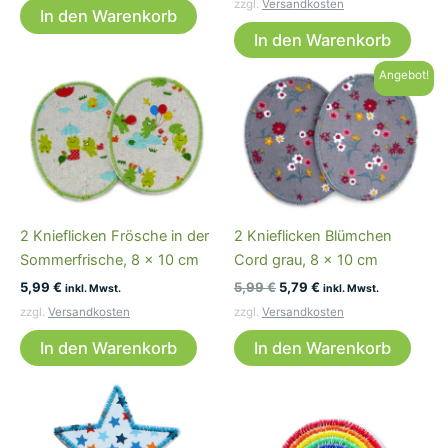
werden
zzgl.
Versandkosten
In den Warenkorb
In den Warenkorb
Angebot!
2 Knieflicken Frösche in der
2 Knieflicken Blümchen
Sommerfrische, 8 x 10 cm
Cord grau, 8 x 10 cm
Ursprünglicher
Aktueller
5,99
€
5,99
€
5,79
€
inkl. Mwst.
inkl. Mwst.
Preis
Preis
zzgl.
Versandkosten
zzgl.
Versandkosten
war:
ist:
5,99 €
5,79 €.
In den Warenkorb
In den Warenkorb