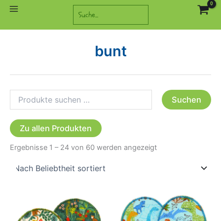
Zum
Suchen
Inhalt
springen
bunt
Suchen
Suchen
nach:
Zu allen Produkten
Nach
Ergebnisse 1 – 24 von 60 werden angezeigt
Beliebtheit
sortiert