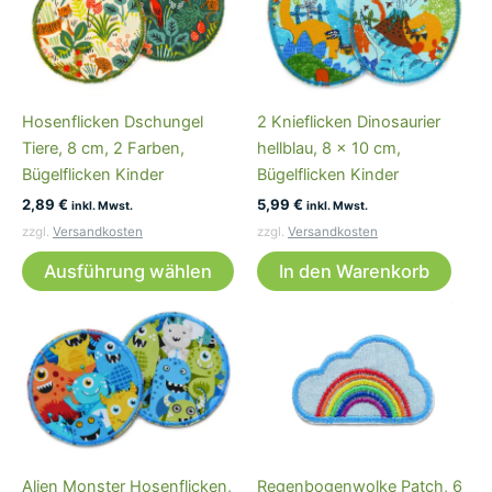
Hosenflicken Dschungel
2 Knieflicken Dinosaurier
Tiere, 8 cm, 2 Farben,
hellblau, 8 x 10 cm,
Bügelflicken Kinder
Bügelflicken Kinder
2,89
€
5,99
€
inkl. Mwst.
inkl. Mwst.
zzgl.
Versandkosten
zzgl.
Versandkosten
Dieses
Ausführung wählen
In den Warenkorb
Produkt
weist
mehrere
Varianten
auf.
Die
Optionen
können
Alien Monster Hosenflicken,
Regenbogenwolke Patch, 6
auf