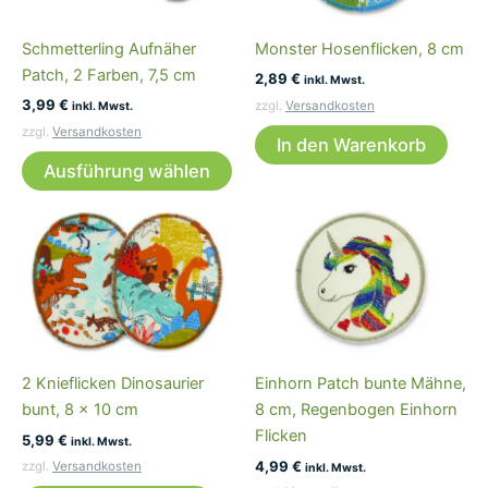
Schmetterling Aufnäher
Monster Hosenflicken, 8 cm
Patch, 2 Farben, 7,5 cm
2,89
€
inkl. Mwst.
3,99
€
zzgl.
Versandkosten
inkl. Mwst.
zzgl.
Versandkosten
In den Warenkorb
Dieses
Ausführung wählen
Produkt
weist
mehrere
Varianten
auf.
Die
Optionen
können
2 Knieflicken Dinosaurier
Einhorn Patch bunte Mähne,
auf
bunt, 8 x 10 cm
8 cm, Regenbogen Einhorn
der
Flicken
5,99
€
Produktseite
inkl. Mwst.
4,99
€
gewählt
zzgl.
Versandkosten
inkl. Mwst.