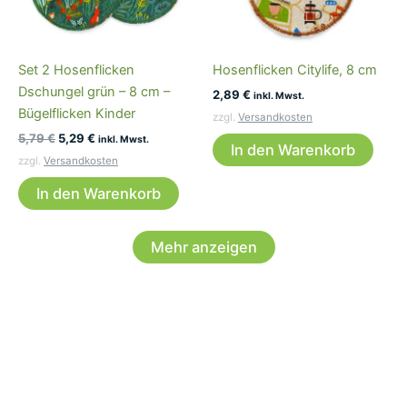
Set 2 Hosenflicken
Hosenflicken Citylife, 8 cm
Dschungel grün – 8 cm –
2,89
€
inkl. Mwst.
Bügelflicken Kinder
zzgl.
Versandkosten
Ursprünglicher
Aktueller
5,79
€
5,29
€
inkl. Mwst.
In den Warenkorb
Preis
Preis
zzgl.
Versandkosten
war:
ist:
5,79 €
5,29 €.
In den Warenkorb
Mehr anzeigen