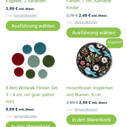
Kugeleis, 2 Varianten
Farben, 7 cm, Aufnäher
Kinder
3,99
€
inkl. Mwst.
Ursprünglicher
Aktueller
2,79
€
2,49
€
zzgl.
Versandkosten
inkl. Mwst.
Preis
Preis
Dieses
zzgl.
Versandkosten
war:
ist:
Ausführung wählen
Produkt
Di
2,79 €
2,49 €.
Ausführung wählen
weist
Pr
mehrere
wei
Angebot!
Varianten
me
auf.
Var
Die
auf
Optionen
Die
können
Op
auf
kö
8 Mini Wollwalk Flicken Set,
Hosenflicken Vögelchen
der
auf
3 – 4 cm, rot-grün-petrol-
und Blumen, 8 cm
Produktseite
der
mint
Ursprünglicher
Aktueller
2,89
€
2,49
€
gewählt
Pro
inkl. Mwst.
Preis
Preis
9,99
€
werden
ge
zzgl.
Versandkosten
inkl. Mwst.
war:
ist:
we
zzgl.
Versandkosten
2,89 €
2,49 €.
In den Warenkorb
In den Warenkorb