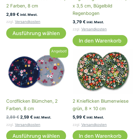
2 Farben, 8 cm
x 3,5 cm, Bügelbild
der
Regenbogen
2,89
€
Produktseite
inkl. Mwst.
3,79
€
gewählt
zzgl.
Versandkosten
inkl. Mwst.
Dieses
werden
zzgl.
Versandkosten
Ausführung wählen
Produkt
In den Warenkorb
weist
mehrere
Angebot!
Varianten
auf.
Die
Optionen
können
auf
Cordflicken Blümchen, 2
2 Knieflicken Blumenwiese
der
Farben, 8 cm
grün, 8 x 10 cm
Produktseite
Ursprünglicher
Aktueller
2,89
€
2,59
€
5,99
€
gewählt
inkl. Mwst.
inkl. Mwst.
Preis
Preis
werden
zzgl.
Versandkosten
zzgl.
Versandkosten
war:
ist:
Dieses
2,89 €
2,59 €.
Ausführung wählen
In den Warenkorb
Produkt