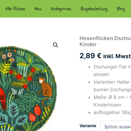
Alle Flicken
Neu
Kategorien
Bügelanleitung
Blog
Hosenflicken Dschun
Kinder
2,89
€
inkl. Mwst
Dschungel-Tier Ho
einzeln
Varianten: Helle
bunten Dschunge
Maße: Ø 8 cm – 
Kinderhosen
aufbügelbar (Büg
Variante