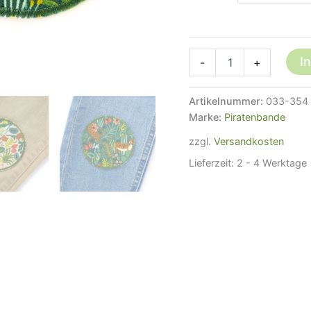
Hosenflicken
I
-
+
Dschungel
Tiere,
8
Artikelnummer:
033-354
cm,
Marke:
Piratenbande
2
Farben,
zzgl.
Versandkosten
Bügelflicken
Lieferzeit:
2 - 4 Werktage
Kinder
Menge