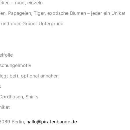
icken – rund, einzeln
en, Papageien, Tiger, exotische Blumen – jeder ein Unikat
grund oder Grüner Untergrund
lfolie
Dschungelmotiv
iegt bei), optional annähen
s
Cordhosen, Shirts
nikat
13089 Berlin,
hallo@piratenbande.de