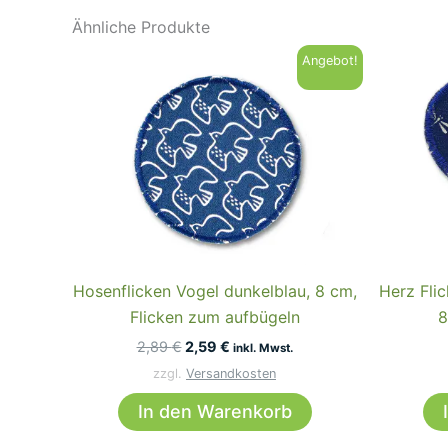
Ähnliche Produkte
Angebot!
Hosenflicken Vogel dunkelblau, 8 cm,
Herz Flic
Flicken zum aufbügeln
8
Ursprünglicher
Aktueller
2,89
€
2,59
€
inkl. Mwst.
Preis
Preis
zzgl.
Versandkosten
war:
ist:
2,89 €
2,59 €.
In den Warenkorb