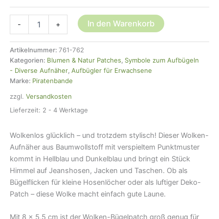
Wolken
In den Warenkorb
-
+
Patch
Bügelbild
Punkte,
Artikelnummer:
761-762
2
Kategorien:
Blumen & Natur Patches
,
Symbole zum Aufbügeln
Farben,
- Diverse Aufnäher
,
Aufbügler für Erwachsene
8
Marke:
Piratenbande
cm,
zzgl.
Versandkosten
Aufnäher
zum
Lieferzeit:
2 - 4 Werktage
aufbügeln
Menge
Wolkenlos glücklich – und trotzdem stylisch! Dieser Wolken-
Aufnäher aus Baumwollstoff mit verspieltem Punktmuster
kommt in Hellblau und Dunkelblau und bringt ein Stück
Himmel auf Jeanshosen, Jacken und Taschen. Ob als
Bügelflicken für kleine Hosenlöcher oder als luftiger Deko-
Patch – diese Wolke macht einfach gute Laune.
Mit 8 × 5,5 cm ist der Wolken-Bügelpatch groß genug für