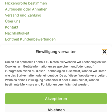
Flickengröße bestimmen
Aufbügeln oder Annähen
Versand und Zahlung
Über uns
Kontakt
Nachhaltigkeit
Echtheit Kundenbewertungen
Einwilligung verwalten
Kaufvertrag widerrufen
Versandkostenfrei ab 35 EUR (DE) und
Um dir ein optimales Erlebnis zu bieten, verwenden wir Technologien wie
immer plastikfrei verpackt!
Cookies, um Geräteinformationen zu speichern und/oder darauf
zuzugreifen. Wenn du diesen Technologien zustimmst, können wir Daten
wie das Surfverhalten oder eindeutige IDs auf dieser Website verarbeiten.
Wenn du deine Einwilligung nicht erteilst oder zurückziehst, können
bestimmte Merkmale und Funktionen beeinträchtigt werden.
Akzeptieren
Ablehnen
Impressum
|
AGB
|
Widerrufsbelehrung
und -formular
|
Liefer- und