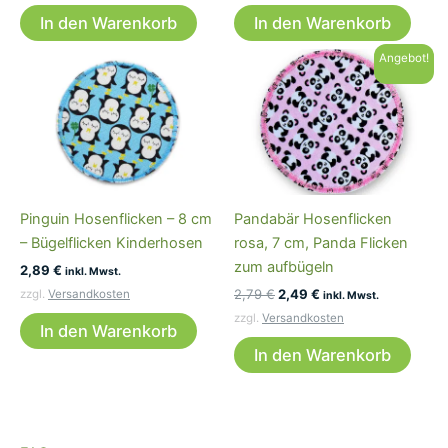
6,49 €
5,99 €.
In den Warenkorb
In den Warenkorb
Angebot!
Pinguin Hosenflicken – 8 cm
Pandabär Hosenflicken
– Bügelflicken Kinderhosen
rosa, 7 cm, Panda Flicken
zum aufbügeln
2,89
€
inkl. Mwst.
Ursprünglicher
Aktueller
2,79
€
2,49
€
zzgl.
Versandkosten
inkl. Mwst.
Preis
Preis
zzgl.
Versandkosten
war:
ist:
In den Warenkorb
2,79 €
2,49 €.
In den Warenkorb