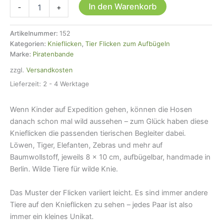
2
In den Warenkorb
-
+
Knieflicken
Wilde
Tiere,
Artikelnummer:
152
8
Kategorien:
Knieflicken
,
Tier Flicken zum Aufbügeln
x
Marke:
Piratenbande
10
zzgl.
Versandkosten
cm
Menge
Lieferzeit:
2 - 4 Werktage
Wenn Kinder auf Expedition gehen, können die Hosen
danach schon mal wild aussehen – zum Glück haben diese
Knieflicken die passenden tierischen Begleiter dabei.
Löwen, Tiger, Elefanten, Zebras und mehr auf
Baumwollstoff, jeweils 8 × 10 cm, aufbügelbar, handmade in
Berlin. Wilde Tiere für wilde Knie.
Das Muster der Flicken variiert leicht. Es sind immer andere
Tiere auf den Knieflicken zu sehen – jedes Paar ist also
immer ein kleines Unikat.