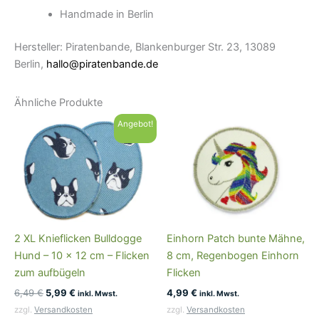
Handmade in Berlin
Hersteller: Piratenbande, Blankenburger Str. 23, 13089
Berlin,
hallo@piratenbande.de
Ähnliche Produkte
Angebot!
2 XL Knieflicken Bulldogge
Einhorn Patch bunte Mähne,
Hund – 10 x 12 cm – Flicken
8 cm, Regenbogen Einhorn
zum aufbügeln
Flicken
Ursprünglicher
Aktueller
6,49
€
5,99
€
4,99
€
inkl. Mwst.
inkl. Mwst.
Preis
Preis
zzgl.
Versandkosten
zzgl.
Versandkosten
war:
ist: