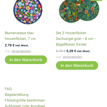
Blumenwiese blau
Set 2 Hosenflicken
Hosenflicken, 7 cm
Dschungel grün – 8 cm –
Bügelflicken Kinder
2,79
€
inkl. Mwst.
Ursprünglicher
Aktueller
5,79
€
5,29
€
zzgl.
Versandkosten
inkl. Mwst.
Preis
Preis
zzgl.
Versandkosten
war:
ist:
In den Warenkorb
5,79 €
5,29 €.
In den Warenkorb
FAQ
Bügelanleitung
Flickengröße bestimmen
Aufbügeln oder Annähen