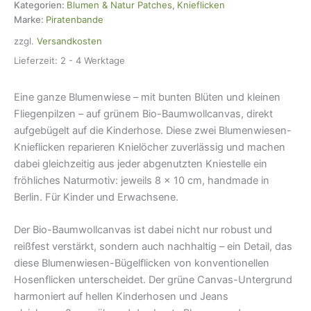
8
Kategorien:
Blumen & Natur Patches
,
Knieflicken
x
Marke:
Piratenbande
10
zzgl.
Versandkosten
cm
Menge
Lieferzeit:
2 - 4 Werktage
Eine ganze Blumenwiese – mit bunten Blüten und kleinen
Fliegenpilzen – auf grünem Bio-Baumwollcanvas, direkt
aufgebügelt auf die Kinderhose. Diese zwei Blumenwiesen-
Knieflicken reparieren Knielöcher zuverlässig und machen
dabei gleichzeitig aus jeder abgenutzten Kniestelle ein
fröhliches Naturmotiv: jeweils 8 × 10 cm, handmade in
Berlin. Für Kinder und Erwachsene.
Der Bio-Baumwollcanvas ist dabei nicht nur robust und
reißfest verstärkt, sondern auch nachhaltig – ein Detail, das
diese Blumenwiesen-Bügelflicken von konventionellen
Hosenflicken unterscheidet. Der grüne Canvas-Untergrund
harmoniert auf hellen Kinderhosen und Jeans