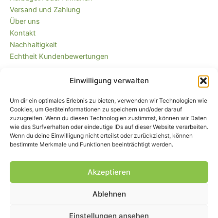
Versand und Zahlung
Über uns
Kontakt
Nachhaltigkeit
Echtheit Kundenbewertungen
Einwilligung verwalten
Kaufvertrag widerrufen
Versandkostenfrei ab 35 EUR (DE) und
Um dir ein optimales Erlebnis zu bieten, verwenden wir Technologien wie
immer plastikfrei verpackt!
Cookies, um Geräteinformationen zu speichern und/oder darauf
zuzugreifen. Wenn du diesen Technologien zustimmst, können wir Daten
wie das Surfverhalten oder eindeutige IDs auf dieser Website verarbeiten.
Wenn du deine Einwilligung nicht erteilst oder zurückziehst, können
bestimmte Merkmale und Funktionen beeinträchtigt werden.
Akzeptieren
Ablehnen
Impressum
|
AGB
|
Widerrufsbelehrung
und -formular
|
Liefer- und
Zahlungsbedingungen
|
Datenschutz
|
Cookie-Einstellungen
Einstellungen ansehen
© Piratenbande - Hosenflicken, Knieflicken, Bügelflicken, 2026