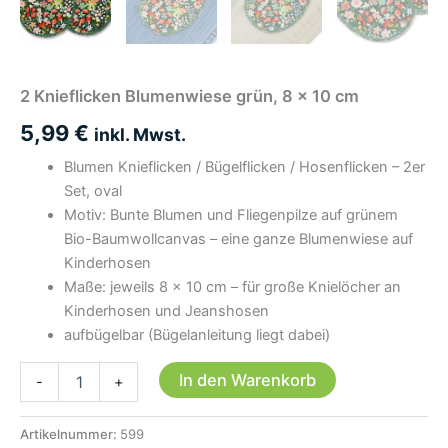
2 Knieflicken Blumenwiese grün, 8 x 10 cm
5,99
€
inkl. Mwst.
Blumen Knieflicken / Bügelflicken / Hosenflicken – 2er
Set, oval
Motiv: Bunte Blumen und Fliegenpilze auf grünem
Bio-Baumwollcanvas – eine ganze Blumenwiese auf
Kinderhosen
Maße: jeweils 8 × 10 cm – für große Knielöcher an
Kinderhosen und Jeanshosen
aufbügelbar (Bügelanleitung liegt dabei)
2
In den Warenkorb
-
+
Knieflicken
Blumenwiese
grün,
Artikelnummer:
599