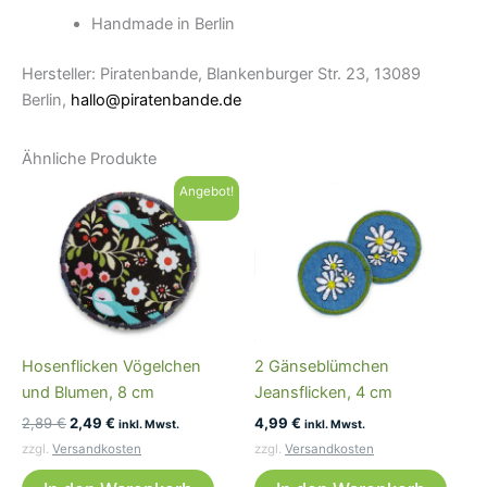
Handmade in Berlin
Hersteller: Piratenbande, Blankenburger Str. 23, 13089
Berlin,
hallo@piratenbande.de
Ähnliche Produkte
Angebot!
Hosenflicken Vögelchen
2 Gänseblümchen
und Blumen, 8 cm
Jeansflicken, 4 cm
Ursprünglicher
Aktueller
2,89
€
2,49
€
4,99
€
inkl. Mwst.
inkl. Mwst.
Preis
Preis
zzgl.
Versandkosten
zzgl.
Versandkosten
war:
ist:
2,89 €
2,49 €.