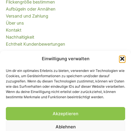
Flickengröße bestimmen
Optionen
Aufbügeln oder Annähen
können
Versand und Zahlung
auf
Über uns
der
Kontakt
Produktseite
Nachhaltigkeit
gewählt
Echtheit Kundenbewertungen
werden
Einwilligung verwalten
Kaufvertrag widerrufen
Versandkostenfrei ab 35 EUR (DE) und
Um dir ein optimales Erlebnis zu bieten, verwenden wir Technologien wie
immer plastikfrei verpackt!
Cookies, um Geräteinformationen zu speichern und/oder darauf
zuzugreifen. Wenn du diesen Technologien zustimmst, können wir Daten
wie das Surfverhalten oder eindeutige IDs auf dieser Website verarbeiten.
Wenn du deine Einwilligung nicht erteilst oder zurückziehst, können
bestimmte Merkmale und Funktionen beeinträchtigt werden.
Akzeptieren
Ablehnen
Impressum
|
AGB
|
Widerrufsbelehrung
und -formular
|
Liefer- und