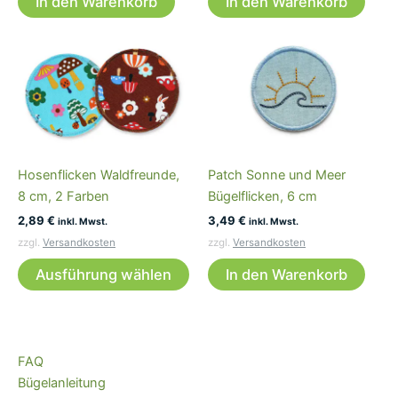
In den Warenkorb
In den Warenkorb
Hosenflicken Waldfreunde,
Patch Sonne und Meer
8 cm, 2 Farben
Bügelflicken, 6 cm
2,89
€
3,49
€
inkl. Mwst.
inkl. Mwst.
zzgl.
Versandkosten
zzgl.
Versandkosten
Dieses
Ausführung wählen
In den Warenkorb
Produkt
weist
mehrere
Varianten
FAQ
auf.
Bügelanleitung
Die