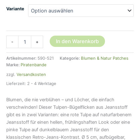
Variante
Jeansflicken
In den Warenkorb
-
+
Tulpe,
2
Farben,
Artikelnummer:
590-521
Kategorie:
Blumen & Natur Patches
5
Marke:
Piratenbande
cm,
zzgl.
Versandkosten
Bügelflicken
Jeans
Lieferzeit:
2 - 4 Werktage
Menge
Blumen, die nie verblühen – und Löcher, die einfach
verschwinden! Dieser Tulpen-Bügelflicken aus Jeansstoff
gibt es in zwei Varianten: eine rote Tulpe auf naturfarbenem
Jeansstoff für einen hellen, frühlingshaften Look oder eine
pinke Tulpe auf dunkelblauem Jeansstoff für den
klassischen Retro-Jeans-Kontrast. Ø 5 cm, aufbügelbar,