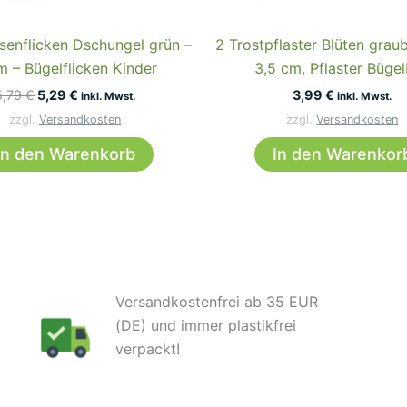
senflicken Dschungel grün –
2 Trostpflaster Blüten graub
m – Bügelflicken Kinder
3,5 cm, Pflaster Bügel
Ursprünglicher
Aktueller
5,79
€
5,29
€
3,99
€
inkl. Mwst.
inkl. Mwst.
Preis
Preis
zzgl.
Versandkosten
zzgl.
Versandkosten
war:
ist:
5,79 €
5,29 €.
In den Warenkorb
In den Warenkor
Versandkostenfrei ab 35 EUR
(DE) und immer plastikfrei
verpackt!