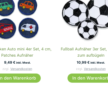
ken Auto mini 4er Set, 4 cm,
Fußball Aufnäher 3er Set,
Patches Aufnäher
zum aufbügeln
9,49
€
10,99
€
inkl. Mwst.
inkl. Mwst.
zzgl.
Versandkosten
zzgl.
Versandkosten
In den Warenkorb
In den Warenkor