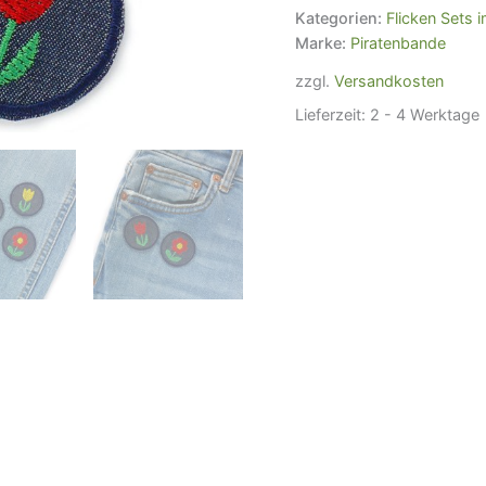
&
Kategorien:
Flicken Sets 
Tulpe,
Marke:
Piratenbande
4
cm,
zzgl.
Versandkosten
Bügelbilder
Lieferzeit:
2 - 4 Werktage
Jeans
Menge