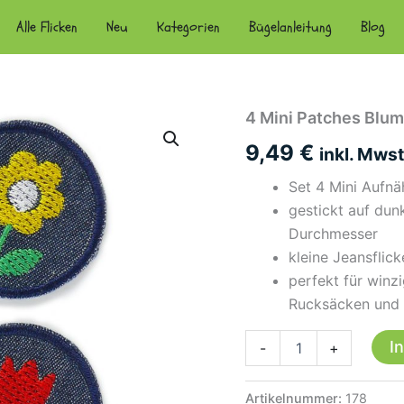
Alle Flicken
Neu
Kategorien
Bügelanleitung
Blog
4 Mini Patches Blum
9,49
€
inkl. Mwst
Set 4 Mini Aufnä
gestickt auf dun
Durchmesser
kleine Jeansflic
perfekt für winz
Rucksäcken und
4
I
-
+
Mini
Patches
Blume
Artikelnummer:
178