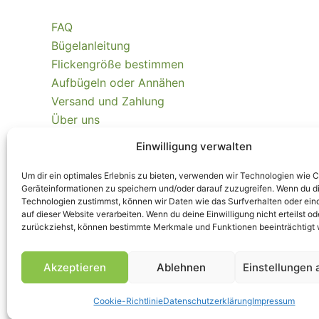
FAQ
Bügelanleitung
Flickengröße bestimmen
Aufbügeln oder Annähen
Versand und Zahlung
Über uns
Kontakt
Einwilligung verwalten
Nachhaltigkeit
Echtheit Kundenbewertungen
Um dir ein optimales Erlebnis zu bieten, verwenden wir Technologien wie 
Geräteinformationen zu speichern und/oder darauf zuzugreifen. Wenn du d
Technologien zustimmst, können wir Daten wie das Surfverhalten oder ein
Kaufvertrag widerrufen
auf dieser Website verarbeiten. Wenn du deine Einwilligung nicht erteilst od
zurückziehst, können bestimmte Merkmale und Funktionen beeinträchtigt
Akzeptieren
Ablehnen
Einstellungen
Impressum
|
AGB
|
Widerrufsbelehrung
und -formular
|
Liefer- und
© Piratenbande - Hosenflicken, Knieflicken, Bügelflicken, 2026
Cookie-Richtlinie
Datenschutzerklärung
Impressum