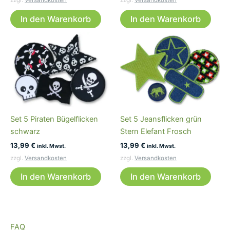
zzgl.
Versandkosten
zzgl.
Versandkosten
In den Warenkorb
In den Warenkorb
Set 5 Piraten Bügelflicken
Set 5 Jeansflicken grün
schwarz
Stern Elefant Frosch
13,99
€
13,99
€
inkl. Mwst.
inkl. Mwst.
zzgl.
Versandkosten
zzgl.
Versandkosten
In den Warenkorb
In den Warenkorb
FAQ