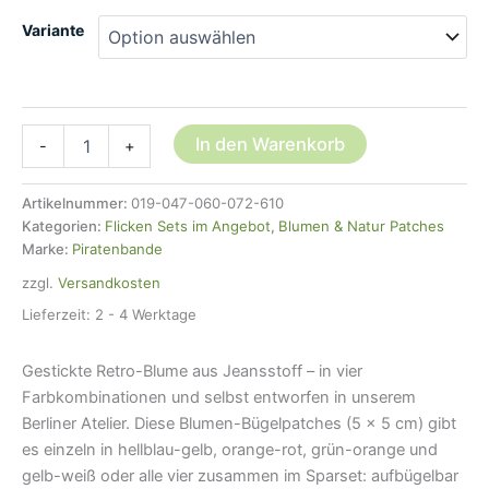
Variante
Blumen
In den Warenkorb
-
+
Jeansflicken,
4
Farben
Artikelnummer:
019-047-060-072-610
-
Kategorien:
Flicken Sets im Angebot
,
Blumen & Natur Patches
5
Marke:
Piratenbande
cm
zzgl.
Versandkosten
-
Blüten
Lieferzeit:
2 - 4 Werktage
Aufnäher
Jeans
Gestickte Retro-Blume aus Jeansstoff – in vier
Menge
Farbkombinationen und selbst entworfen in unserem
Berliner Atelier. Diese Blumen-Bügelpatches (5 × 5 cm) gibt
es einzeln in hellblau-gelb, orange-rot, grün-orange und
gelb-weiß oder alle vier zusammen im Sparset: aufbügelbar