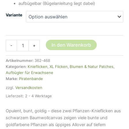
aufbügelbar (Bügelanleitung liegt dabei)
Variante
2
In den Warenkorb
-
+
Knieflicken
Pflanzen
gold,
Artikelnummer:
362-468
2
Kategorien:
Knieflicken
,
XL Flicken
,
Blumen & Natur Patches
,
Größen
Aufbügler für Erwachsene
-
Marke:
Piratenbande
Bügelflicken
zzgl.
Versandkosten
opulent
Menge
Lieferzeit:
2 - 4 Werktage
Opulent, bunt, goldig – diese zwei Pflanzen-Knieflicken aus
schwarzem Baumwollcanvas zeigen viele bunte und
goldfarbene Pflanzen als üppiges Allover auf tiefem