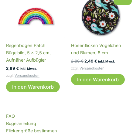
Regenbogen Patch
Hosenflicken Vögelchen
Bügelbild, 5 x 2,5 cm,
und Blumen, 8 cm
Aufnäher Aufbügler
Ursprünglicher
Aktueller
2,89
€
2,49
€
inkl. Mwst.
Preis
Preis
2,99
€
zzgl.
Versandkosten
inkl. Mwst.
war:
ist:
zzgl.
Versandkosten
2,89 €
2,49 €.
In den Warenkorb
In den Warenkorb
FAQ
Bügelanleitung
Flickengröße bestimmen