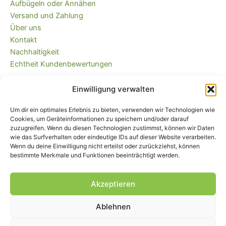
Aufbügeln oder Annähen
Versand und Zahlung
Über uns
Kontakt
Nachhaltigkeit
Echtheit Kundenbewertungen
Einwilligung verwalten
Kaufvertrag widerrufen
Versandkostenfrei ab 35 EUR (DE) und
Um dir ein optimales Erlebnis zu bieten, verwenden wir Technologien wie
immer plastikfrei verpackt!
Cookies, um Geräteinformationen zu speichern und/oder darauf
zuzugreifen. Wenn du diesen Technologien zustimmst, können wir Daten
wie das Surfverhalten oder eindeutige IDs auf dieser Website verarbeiten.
Wenn du deine Einwilligung nicht erteilst oder zurückziehst, können
bestimmte Merkmale und Funktionen beeinträchtigt werden.
Akzeptieren
Ablehnen
Impressum
|
AGB
|
Widerrufsbelehrung
und -formular
|
Liefer- und
Zahlungsbedingungen
|
Datenschutz
|
Cookie-Einstellungen