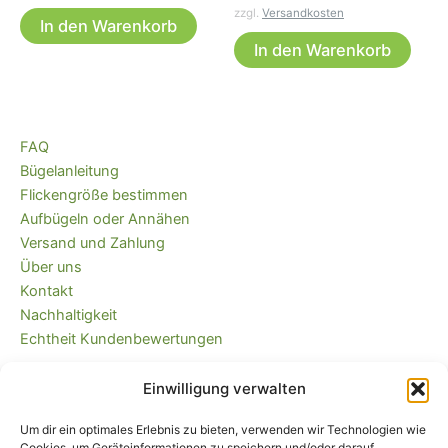
Preis
Preis
zzgl.
Versandkosten
war:
ist:
In den Warenkorb
2,89 €
2,59 €.
In den Warenkorb
FAQ
Bügelanleitung
Flickengröße bestimmen
Aufbügeln oder Annähen
Versand und Zahlung
Über uns
Kontakt
Nachhaltigkeit
Echtheit Kundenbewertungen
Einwilligung verwalten
Kaufvertrag widerrufen
Versandkostenfrei ab 35 EUR (DE) und
Um dir ein optimales Erlebnis zu bieten, verwenden wir Technologien wie
immer plastikfrei verpackt!
Cookies, um Geräteinformationen zu speichern und/oder darauf