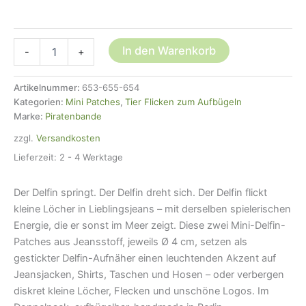
2
In den Warenkorb
-
+
Delfin
Patches
Jeans,
Artikelnummer:
653-655-654
3
Kategorien:
Mini Patches
,
Tier Flicken zum Aufbügeln
Farben,
Marke:
Piratenbande
4
zzgl.
Versandkosten
cm,
Mini
Lieferzeit:
2 - 4 Werktage
Bügelflicken
Menge
Der Delfin springt. Der Delfin dreht sich. Der Delfin flickt
kleine Löcher in Lieblingsjeans – mit derselben spielerischen
Energie, die er sonst im Meer zeigt. Diese zwei Mini-Delfin-
Patches aus Jeansstoff, jeweils Ø 4 cm, setzen als
gestickter Delfin-Aufnäher einen leuchtenden Akzent auf
Jeansjacken, Shirts, Taschen und Hosen – oder verbergen
diskret kleine Löcher, Flecken und unschöne Logos. Im