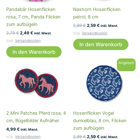
Pandabär Hosenflicken
Nashorn Hosenflicken
rosa, 7 cm, Panda Flicken
petrol, 8 cm
zum aufbügeln
Ursprünglicher
Aktueller
2,89
€
2,59
€
inkl. Mwst.
Preis
Preis
Ursprünglicher
Aktueller
2,79
€
2,49
€
zzgl.
Versandkosten
inkl. Mwst.
war:
ist:
Preis
Preis
zzgl.
Versandkosten
2,89 €
2,59 €.
war:
ist:
In den Warenkorb
2,79 €
2,49 €.
In den Warenkorb
Angebot!
2 Mini Patches Pferd rosa, 4
Hosenflicken Vogel
cm, Bügelbilder Aufnäher
dunkelblau, 8 cm, Flicken
zum aufbügeln
4,99
€
inkl. Mwst.
Ursprünglicher
Aktueller
2,89
€
2,59
€
zzgl.
Versandkosten
inkl. Mwst.