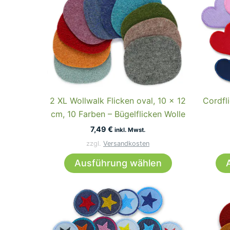
2 XL Wollwalk Flicken oval, 10 x 12
Cordfl
cm, 10 Farben – Bügelflicken Wolle
7,49
€
inkl. Mwst.
zzgl.
Versandkosten
Dieses
Ausführung wählen
Produkt
weist
mehrere
Varianten
auf.