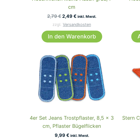
cm
Ursprünglicher
Aktueller
2,79
€
2,49
€
inkl. Mwst.
Preis
Preis
zzgl.
Versandkosten
war:
ist:
2,79 €
2,49 €.
In den Warenkorb
4er Set Jeans Trostpflaster, 8,5 x 3
Stern C
cm, Pflaster Bügelflicken
9,99
€
inkl. Mwst.