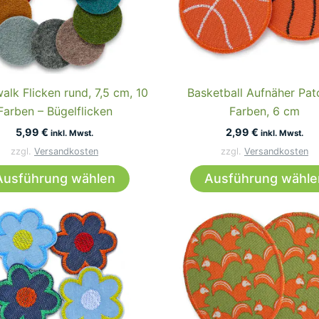
Die
Optionen
können
auf
der
alk Flicken rund, 7,5 cm, 10
Basketball Aufnäher Pat
Produktseite
Farben – Bügelflicken
Farben, 6 cm
gewählt
5,99
€
2,99
€
inkl. Mwst.
inkl. Mwst.
werden
zzgl.
Versandkosten
zzgl.
Versandkosten
Dieses
Ausführung wählen
Ausführung wähle
Produkt
weist
mehrere
Varianten
auf.
Die
Optionen
können