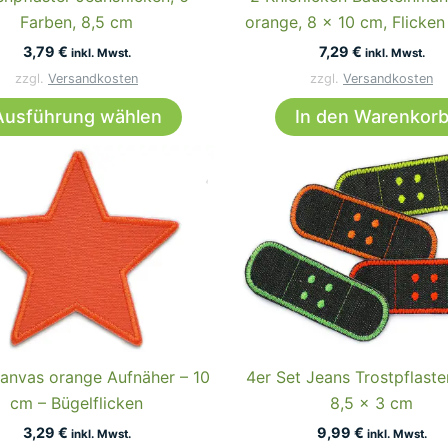
Produktseite
Farben, 8,5 cm
orange, 8 x 10 cm, Flicken
gewählt
3,79
€
7,29
€
inkl. Mwst.
inkl. Mwst.
werden
zzgl.
Versandkosten
zzgl.
Versandkosten
Dieses
Ausführung wählen
In den Warenkor
Produkt
weist
mehrere
Varianten
auf.
Die
Optionen
können
auf
der
anvas orange Aufnäher – 10
4er Set Jeans Trostpflaste
Produktseite
cm – Bügelflicken
8,5 x 3 cm
gewählt
3,29
€
9,99
€
inkl. Mwst.
inkl. Mwst.
werden