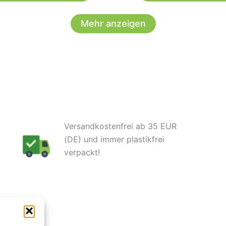
weist
Mehr anzeigen
mehrere
Varianten
auf.
Die
Optionen
können
auf
der
Versandkostenfrei ab 35 EUR
Produktseite
(DE) und immer plastikfrei
gewählt
verpackt!
werden