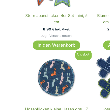
auf
der
Stern Jeansflicken 4er Set mini, 5
Blumen
Produktseite
cm
cm 
gewählt
8,99
€
2
inkl. Mwst.
werden
zzgl.
Versandkosten
In den Warenkorb
Angebot!
Hosenflicken kleine Hasen grau, 7
Hose