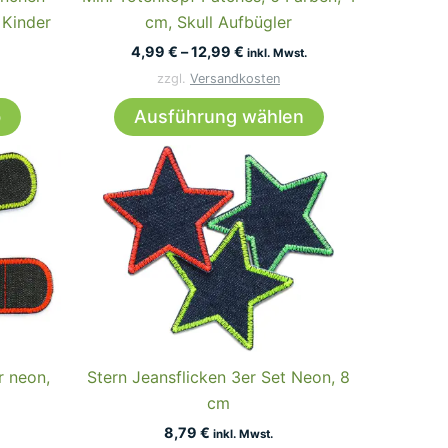
 Kinder
cm, Skull Aufbügler
4,99
€
–
12,99
€
inkl. Mwst.
zzgl.
Versandkosten
Dieses
b
Ausführung wählen
Produkt
weist
mehrere
Varianten
auf.
Die
Optionen
können
auf
der
r neon,
Stern Jeansflicken 3er Set Neon, 8
Produktseite
cm
gewählt
8,79
€
inkl. Mwst.
werden