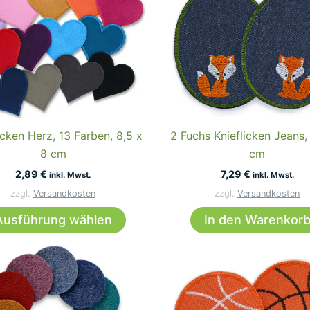
icken Herz, 13 Farben, 8,5 x
2 Fuchs Knieflicken Jeans,
8 cm
cm
2,89
€
7,29
€
inkl. Mwst.
inkl. Mwst.
zzgl.
Versandkosten
zzgl.
Versandkosten
Dieses
Ausführung wählen
In den Warenkor
Produkt
weist
mehrere
Varianten
auf.