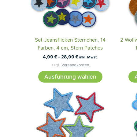
Die
Optionen
können
auf
der
Set Jeansflicken Sternchen, 14
2 Wollw
Produktseite
Farben, 4 cm, Stern Patches
gewählt
4,99
€
–
28,99
€
inkl. Mwst.
werden
zzgl.
Versandkosten
Dieses
Ausführung wählen
Produkt
weist
mehrere
Varianten
auf.
Die
Optionen
können