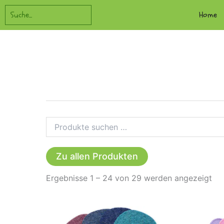
Zum
Suchen
Home
Inhalt
springen
Suchen
nach:
Zu allen Produkten
Na
Ergebnisse 1 – 24 von 29 werden angezeigt
Bel
sor