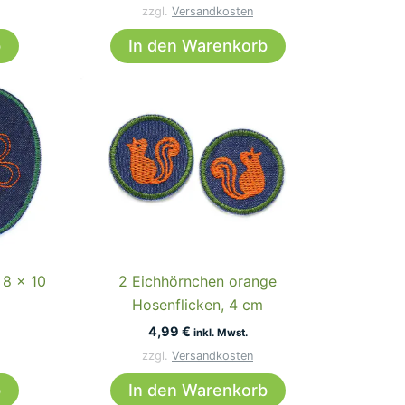
zzgl.
Versandkosten
b
In den Warenkorb
 8 x 10
2 Eichhörnchen orange
Hosenflicken, 4 cm
4,99
€
inkl. Mwst.
zzgl.
Versandkosten
b
In den Warenkorb