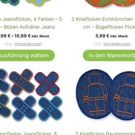
auf
der
 Jeansflicken, 4 Farben – 5
2 Knieflicken Eichhörnchen 
Produktseite
– Blüten Aufnäher Jeans
cm – Bügelflicken Flic
gewählt
,99
€
–
10,99
€
5,99
€
inkl. Mwst.
inkl. Mwst.
werden
zzgl.
Versandkosten
zzgl.
Versandkosten
Dieses
Ausführung wählen
In den Warenkor
Produkt
weist
mehrere
Varianten
auf.
Die
Optionen
können
auf
der
npflaster Jeansflicken, 6
2 Knieflicken Bausteinmä