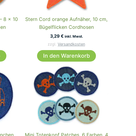
auf
auf
der
der
– 8 x 10
Stern Cord orange Aufnäher, 10 cm,
Produktseite
Produktseite
ken
Bügelflicken Cordhosen
gewählt
gewählt
3,29
€
inkl. Mwst.
werden
werden
zzgl.
Versandkosten
b
In den Warenkorb
nnchen
Mini Totenkopf Patches, 6 Farben, 4