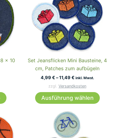
 8 x 10
Set Jeansflicken Mini Bausteine, 4
cm, Patches zum aufbügeln
4,99
€
–
11,49
€
inkl. Mwst.
zzgl.
Versandkosten
Dieses
b
Ausführung wählen
Produkt
weist
mehrere
Varianten
auf.