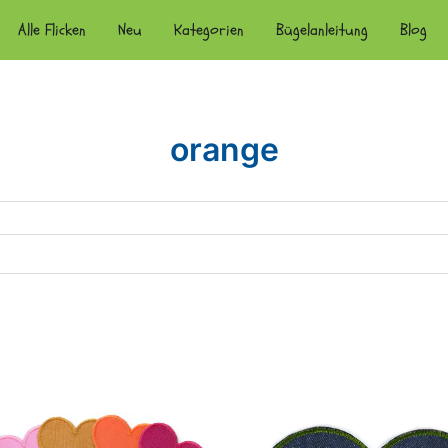
Alle Flicken
Neu
Kategorien
Bügelanleitung
Blog
orange
ch
iebtheit
tiert