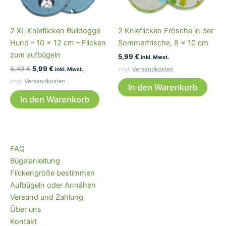
2 XL Knieflicken Bulldogge
2 Knieflicken Frösche in der
Hund – 10 x 12 cm – Flicken
Sommerfrische, 8 x 10 cm
zum aufbügeln
5,99
€
inkl. Mwst.
Ursprünglicher
Aktueller
6,49
€
5,99
€
zzgl.
Versandkosten
inkl. Mwst.
Preis
Preis
zzgl.
Versandkosten
war:
ist:
In den Warenkorb
6,49 €
5,99 €.
In den Warenkorb
FAQ
Bügelanleitung
Flickengröße bestimmen
Aufbügeln oder Annähen
Versand und Zahlung
Über uns
Kontakt