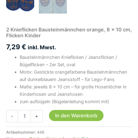
2 Knieflicken Bausteinmännchen orange, 8 x 10 cm,
Flicken Kinder
7,29
€
inkl. Mwst.
Bausteinmännchen Knieflicken / Jeansflicken /
Bügelflicken – 2er Set, oval
Motiv: Gestickte orangefarbene Bausteinmännchen
auf dunkelblauem Jeansstoff – für Lego-Fans
Maße: jeweils 8 × 10 cm – für große Hosenlöcher in
Kinderhosen und Jeanshosen
zum aufbügeln (Bügelanleitung kommt mit)
2
In den Warenkorb
-
+
Knieflicken
Bausteinmännchen
orange,
Artikelnummer:
446
8