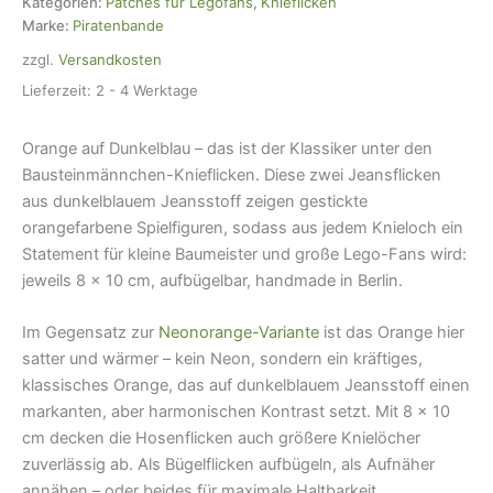
Kategorien:
Patches für Legofans
,
Knieflicken
x
Marke:
Piratenbande
10
zzgl.
Versandkosten
cm,
Flicken
Lieferzeit:
2 - 4 Werktage
Kinder
Menge
Orange auf Dunkelblau – das ist der Klassiker unter den
Bausteinmännchen-Knieflicken. Diese zwei Jeansflicken
aus dunkelblauem Jeansstoff zeigen gestickte
orangefarbene Spielfiguren, sodass aus jedem Knieloch ein
Statement für kleine Baumeister und große Lego-Fans wird:
jeweils 8 × 10 cm, aufbügelbar, handmade in Berlin.
Im Gegensatz zur
Neonorange-Variante
ist das Orange hier
satter und wärmer – kein Neon, sondern ein kräftiges,
klassisches Orange, das auf dunkelblauem Jeansstoff einen
markanten, aber harmonischen Kontrast setzt. Mit 8 × 10
cm decken die Hosenflicken auch größere Knielöcher
zuverlässig ab. Als Bügelflicken aufbügeln, als Aufnäher
annähen – oder beides für maximale Haltbarkeit.