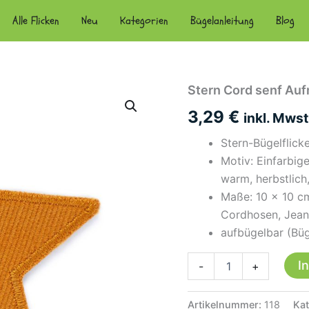
Alle Flicken
Neu
Kategorien
Bügelanleitung
Blog
Stern Cord senf Auf
3,29
€
inkl. Mwst
Stern-Bügelflicke
Motiv: Einfarbi
warm, herbstlic
Maße: 10 × 10 cm
Cordhosen, Jean
aufbügelbar (Büg
Stern
I
-
+
Cord
senf
Aufnäher,
Artikelnummer:
118
Kat