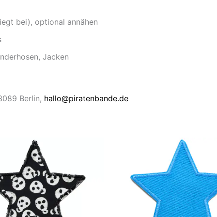
iegt bei), optional annähen
s
inderhosen, Jacken
13089 Berlin,
hallo@piratenbande.de