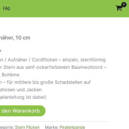
FAQ
näher, 10 cm
.
n / Aufnäher / Cordflicken – einzeln, sternförmig
ger Stern aus senf-ockerfarbenem Baumwollcord –
h, Bohème
 – für mittlere bis große Schadstellen auf
shosen und Jacken
elanleitung ist dabei)
n den Warenkorb
egorie:
Stern Flicken
Marke:
Piratenbande