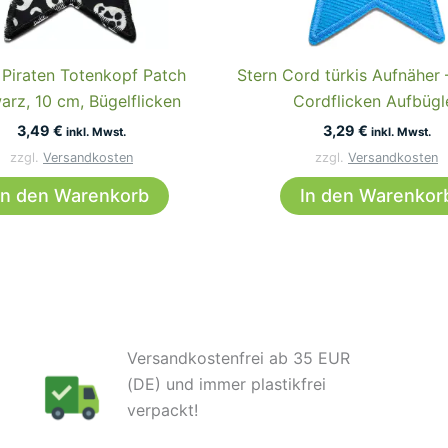
 Piraten Totenkopf Patch
Stern Cord türkis Aufnäher 
arz, 10 cm, Bügelflicken
Cordflicken Aufbügl
3,49
€
3,29
€
inkl. Mwst.
inkl. Mwst.
zzgl.
Versandkosten
zzgl.
Versandkosten
In den Warenkorb
In den Warenkor
Versandkostenfrei ab 35 EUR
(DE) und immer plastikfrei
verpackt!