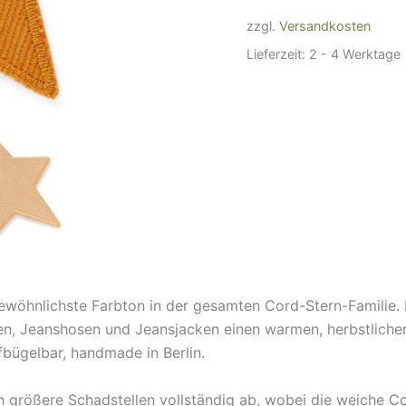
10
cm
zzgl.
Versandkosten
Menge
Lieferzeit:
2 - 4 Werktage
ewöhnlichste Farbton in der gesamten Cord-Stern-Familie. 
n, Jeanshosen und Jeansjacken einen warmen, herbstliche
fbügelbar, handmade in Berlin.
h größere Schadstellen vollständig ab, wobei die weiche 