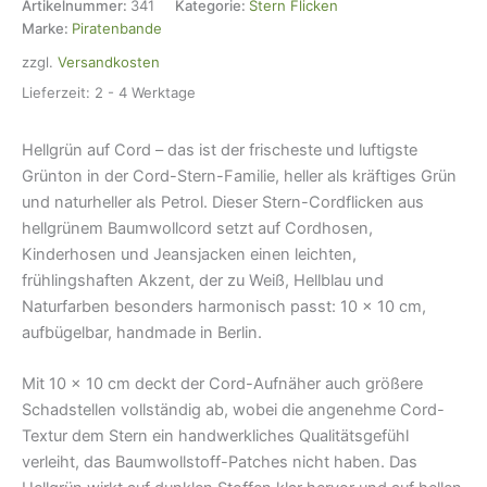
Aufnäher
Artikelnummer:
341
Kategorie:
Stern Flicken
-
Marke:
Piratenbande
10
zzgl.
Versandkosten
cm
-
Lieferzeit:
2 - 4 Werktage
Cordflicken
Aufbügler
Hellgrün auf Cord – das ist der frischeste und luftigste
Menge
Grünton in der Cord-Stern-Familie, heller als kräftiges Grün
und naturheller als Petrol. Dieser Stern-Cordflicken aus
hellgrünem Baumwollcord setzt auf Cordhosen,
Kinderhosen und Jeansjacken einen leichten,
frühlingshaften Akzent, der zu Weiß, Hellblau und
Naturfarben besonders harmonisch passt: 10 × 10 cm,
aufbügelbar, handmade in Berlin.
Mit 10 × 10 cm deckt der Cord-Aufnäher auch größere
Schadstellen vollständig ab, wobei die angenehme Cord-
Textur dem Stern ein handwerkliches Qualitätsgefühl
verleiht, das Baumwollstoff-Patches nicht haben. Das