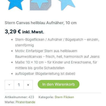
Stern Canvas hellblau Aufnäher, 10 cm
3,29
€
inkl. Mwst.
Stern-Bügelflicken / Aufnäher / Bügelpatch – einzeln,
sternförmig
Motiv: Einfarbiger Stern aus hellblauem
Baumwollcanvas – frisch, hell, harmonisch auf Jeans
Maße: 10 × 10 cm – für Kinder und Erwachsene, für
mittlere bis große Schadstellen
aufbügelbar (Bügelanleitung ist dabei)
Stern
In den Warenkorb
-
+
Canvas
hellblau
Aufnäher,
Artikelnummer:
423
Kategorie:
Stern Flicken
10
Marke:
Piratenbande
cm