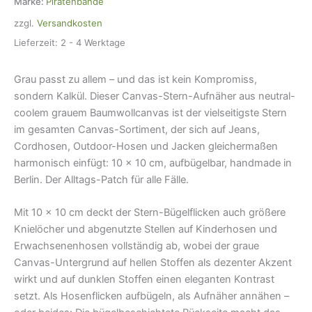
Marke:
Piratenbande
cm,
zzgl.
Versandkosten
Flicken
zum
Lieferzeit:
2 - 4 Werktage
aufbügeln
Menge
Grau passt zu allem – und das ist kein Kompromiss,
sondern Kalkül. Dieser Canvas-Stern-Aufnäher aus neutral-
coolem grauem Baumwollcanvas ist der vielseitigste Stern
im gesamten Canvas-Sortiment, der sich auf Jeans,
Cordhosen, Outdoor-Hosen und Jacken gleichermaßen
harmonisch einfügt: 10 × 10 cm, aufbügelbar, handmade in
Berlin. Der Alltags-Patch für alle Fälle.
Mit 10 × 10 cm deckt der Stern-Bügelflicken auch größere
Knielöcher und abgenutzte Stellen auf Kinderhosen und
Erwachsenenhosen vollständig ab, wobei der graue
Canvas-Untergrund auf hellen Stoffen als dezenter Akzent
wirkt und auf dunklen Stoffen einen eleganten Kontrast
setzt. Als Hosenflicken aufbügeln, als Aufnäher annähen –