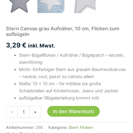
Stern Canvas grau Aufnäher, 10 cm, Flicken zum
aufbügeln
3,29
€
inkl. Mwst.
Stern-Bügelflicken / Aufnäher / Bügelpatch – einzeln,
sternförmig
Motiv: Einfarbiger Stern aus grauem Baumwollcanvas
– neutral, cool, passt zu nahezu allem
Maße: 10 × 10 cm – für mittlere bis große
Schadstellen auf Kinderhosen, Jeans und Jacken
aufbügelbar (Bügelanleitung kommt mit)
Stern
In den Warenkorb
-
+
Canvas
grau
Aufnäher,
Artikelnummer:
296
Kategorie:
Stern Flicken
10