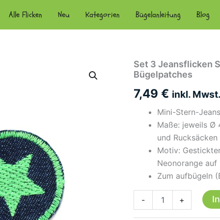
Alle Flicken
Neu
Kategorien
Bügelanleitung
Blog
Set 3 Jeansflicken 
Bügelpatches
7,49
€
inkl. Mwst
Mini-Stern-Jeansf
Maße: jeweils Ø 
und Rucksäcken
Motiv: Gestickt
Neonorange auf s
Zum aufbügeln (B
Set
I
-
+
3
Jeansflicken