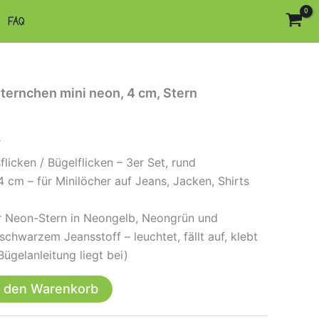
FAQ
Sternchen mini neon, 4 cm, Stern
.
licken / Bügelflicken – 3er Set, rund
4 cm – für Minilöcher auf Jeans, Jacken, Shirts
er Neon-Stern in Neongelb, Neongrün und
chwarzem Jeansstoff – leuchtet, fällt auf, klebt
ügelanleitung liegt bei)
n den Warenkorb