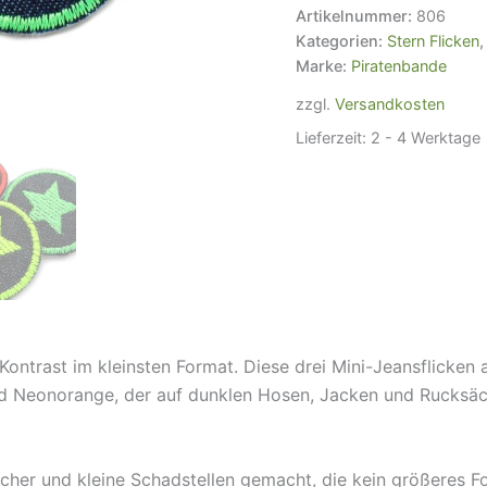
Sternchen
Artikelnummer:
806
mini
Kategorien:
Stern Flicken
neon,
Marke:
Piratenbande
4
cm,
zzgl.
Versandkosten
Stern
Lieferzeit:
2 - 4 Werktage
Bügelpatches
Menge
ontrast im kleinsten Format. Diese drei Mini-Jeansflicken
 Neonorange, der auf dunklen Hosen, Jacken und Rucksäcke
löcher und kleine Schadstellen gemacht, die kein größeres