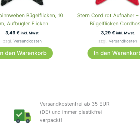
pinnweben Bügelflicken, 10
Stern Cord rot Aufnäher –
m, Aufbügler Flicken
Bügelflicken Cordho
3,49
€
3,29
€
inkl. Mwst.
inkl. Mwst.
zzgl.
Versandkosten
zzgl.
Versandkosten
In den Warenkorb
In den Warenkor
Versandkostenfrei ab 35 EUR
(DE) und immer plastikfrei
verpackt!