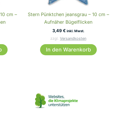
 10 cm –
Stern Pünktchen jeansgrau – 10 cm –
sen
Aufnäher Bügelflicken
3,49
€
inkl. Mwst.
zzgl.
Versandkosten
b
In den Warenkorb