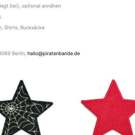
iegt bei), optional annähen
s
n, Shirts, Rucksäcke
13089 Berlin,
hallo@piratenbande.de