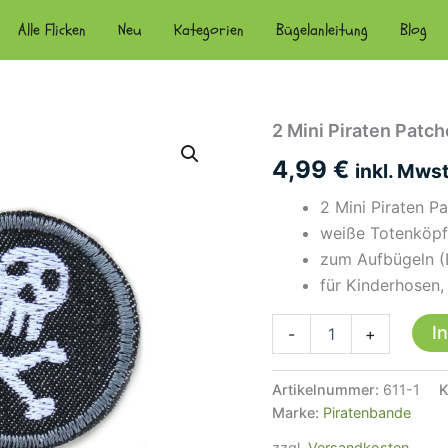
Alle Flicken
Neu
Kategorien
Bügelanleitung
Blog
2 Mini Piraten Patch
4,99
€
inkl. Mwst
2 Mini Piraten P
weiße Totenköpf
zum Aufbügeln (B
für Kinderhosen
2
I
-
+
Mini
Piraten
Patches,
Artikelnummer:
611-1
K
4
Marke:
Piratenbande
cm
Menge
zzgl.
Versandkosten