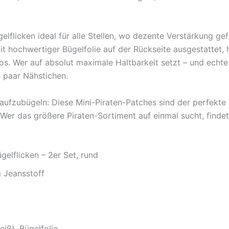
lflicken ideal für alle Stellen, wo dezente Verstärkung ge
 hochwertiger Bügelfolie auf der Rückseite ausgestattet, h
s. Wer auf absolut maximale Haltbarkeit setzt – und echt
n paar Nähstichen.
fzubügeln: Diese Mini-Piraten-Patches sind der perfekte kle
 Wer das größere Piraten-Sortiment auf einmal sucht, finde
gelflicken – 2er Set, rund
 Jeansstoff
eiß), Bügelfolie