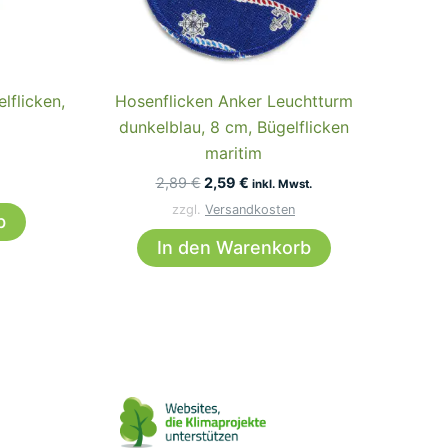
lflicken,
Hosenflicken Anker Leuchtturm
dunkelblau, 8 cm, Bügelflicken
maritim
Ursprünglicher
Aktueller
2,89
€
2,59
€
inkl. Mwst.
Preis
Preis
zzgl.
Versandkosten
war:
ist:
b
2,89 €
2,59 €.
In den Warenkorb