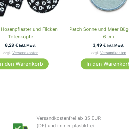
 Hosenpflaster und Flicken
Patch Sonne und Meer Büge
Totenköpfe
6 cm
8,29
€
3,49
€
inkl. Mwst.
inkl. Mwst.
zzgl.
Versandkosten
zzgl.
Versandkosten
In den Warenkorb
In den Warenkor
Versandkostenfrei ab 35 EUR
(DE) und immer plastikfrei