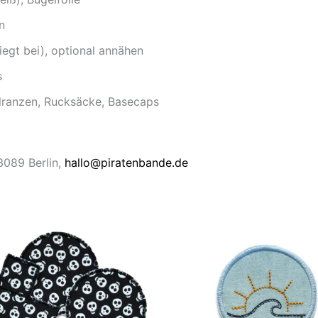
n
iegt bei), optional annähen
s
ulranzen, Rucksäcke, Basecaps
13089 Berlin,
hallo@piratenbande.de