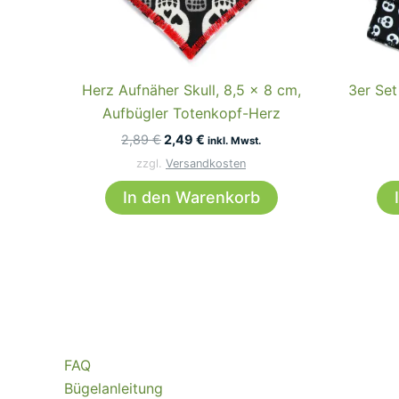
Herz Aufnäher Skull, 8,5 x 8 cm,
3er Set
Aufbügler Totenkopf-Herz
Ursprünglicher
Aktueller
2,89
€
2,49
€
inkl. Mwst.
Preis
Preis
zzgl.
Versandkosten
war:
ist:
2,89 €
2,49 €.
In den Warenkorb
FAQ
Bügelanleitung