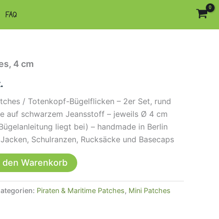
FAQ
es, 4 cm
.
atches / Totenkopf-Bügelflicken – 2er Set, rund
e auf schwarzem Jeansstoff – jeweils Ø 4 cm
ügelanleitung liegt bei) – handmade in Berlin
, Jacken, Schulranzen, Rucksäcke und Basecaps
n den Warenkorb
ategorien:
Piraten & Maritime Patches
,
Mini Patches