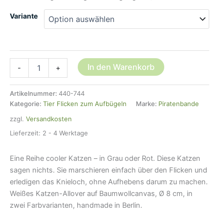
Variante
Hosenflicken
In den Warenkorb
-
+
Katzen,
2
Farben,
Artikelnummer:
440-744
8
Kategorie:
Tier Flicken zum Aufbügeln
Marke:
Piratenbande
cm
zzgl.
Versandkosten
Menge
Lieferzeit:
2 - 4 Werktage
Eine Reihe cooler Katzen – in Grau oder Rot. Diese Katzen
sagen nichts. Sie marschieren einfach über den Flicken und
erledigen das Knieloch, ohne Aufhebens darum zu machen.
Weißes Katzen-Allover auf Baumwollcanvas, Ø 8 cm, in
zwei Farbvarianten, handmade in Berlin.