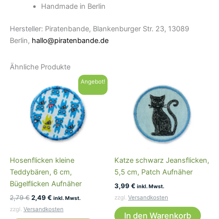
Handmade in Berlin
Hersteller: Piratenbande, Blankenburger Str. 23, 13089
Berlin,
hallo@piratenbande.de
Ähnliche Produkte
Angebot!
Hosenflicken kleine
Katze schwarz Jeansflicken,
Teddybären, 6 cm,
5,5 cm, Patch Aufnäher
Bügelflicken Aufnäher
3,99
€
inkl. Mwst.
Ursprünglicher
Aktueller
2,79
€
2,49
€
zzgl.
Versandkosten
inkl. Mwst.
Preis
Preis
zzgl.
Versandkosten
war:
ist:
In den Warenkorb