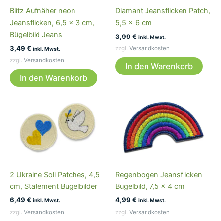
Blitz Aufnäher neon
Diamant Jeansflicken Patch,
Jeansflicken, 6,5 x 3 cm,
5,5 x 6 cm
Bügelbild Jeans
3,99
€
inkl. Mwst.
3,49
€
zzgl.
Versandkosten
inkl. Mwst.
zzgl.
Versandkosten
In den Warenkorb
In den Warenkorb
2 Ukraine Soli Patches, 4,5
Regenbogen Jeansflicken
cm, Statement Bügelbilder
Bügelbild, 7,5 x 4 cm
6,49
€
4,99
€
inkl. Mwst.
inkl. Mwst.
zzgl.
Versandkosten
zzgl.
Versandkosten