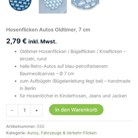
Hosenflicken Autos Oldtimer, 7 cm
2,79
€
inkl. Mwst.
Oldtimer-Hosenflicken / Bügelflicken / Knieflicken –
einzeln, rund
helle Retro-Autos auf blau-petrolfarbenem
Baumwollcanvas – Ø 7 cm
zum Aufbügeln (Bügelanleitung liegt bei) – handmade
in Berlin
für Hosenlöcher in Kinderhosen, Jeans und Jacken
Hosenflicken
In den Warenkorb
-
+
Autos
Oldtimer,
7
Artikelnummer:
550
cm
Kategorie:
Autos, Fahrzeuge & Verkehr-Flicken
Menge