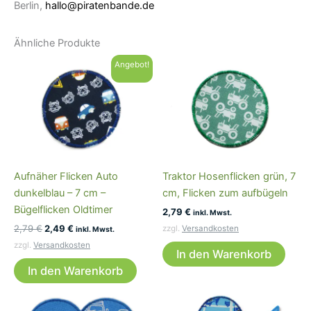
Berlin,
hallo@piratenbande.de
Ähnliche Produkte
Angebot!
Aufnäher Flicken Auto
Traktor Hosenflicken grün, 7
dunkelblau – 7 cm –
cm, Flicken zum aufbügeln
Bügelflicken Oldtimer
2,79
€
inkl. Mwst.
Ursprünglicher
Aktueller
2,79
€
2,49
€
zzgl.
Versandkosten
inkl. Mwst.
Preis
Preis
zzgl.
Versandkosten
war:
ist:
In den Warenkorb
2,79 €
2,49 €.
In den Warenkorb