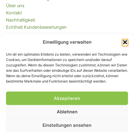
Über uns
Kontakt
Nachhaltigkeit
Echtheit Kundenbewertungen
Einwilligung verwalten
Kaufvertrag widerrufen
Versandkostenfrei ab 35 EUR (DE) und
Um dir ein optimales Erlebnis zu bieten, verwenden wir Technologien wie
immer plastikfrei verpackt!
Cookies, um Geräteinformationen zu speichern und/oder darauf
zuzugreifen. Wenn du diesen Technologien zustimmst, können wir Daten
wie das Surfverhalten oder eindeutige IDs auf dieser Website verarbeiten.
Wenn du deine Einwilligung nicht erteilst oder zurückziehst, können
bestimmte Merkmale und Funktionen beeinträchtigt werden.
Akzeptieren
Ablehnen
Impressum
|
AGB
|
Widerrufsbelehrung
und -formular
|
Liefer- und
Zahlungsbedingungen
|
Datenschutz
|
Cookie-Einstellungen
Einstellungen ansehen
© Piratenbande - Hosenflicken, Knieflicken, Bügelflicken, 2026