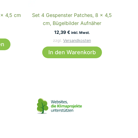
 x 4,5 cm
Set 4 Gespenster Patches, 8 x 4,5
cm, Bügelbilder Aufnäher
12,39
€
inkl. Mwst.
Dieses
zzgl.
Versandkosten
en
Produkt
In den Warenkorb
weist
mehrere
Varianten
auf.
Die
Optionen
können
auf
der
Produktseite
gewählt