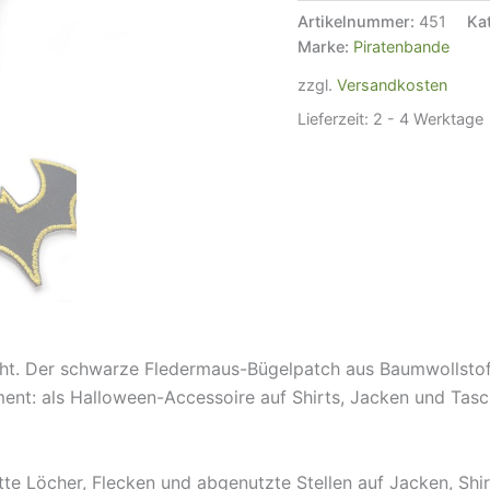
-
Artikelnummer:
451
Ka
10
Marke:
Piratenbande
cm
-
zzgl.
Versandkosten
Aufbügler
Lieferzeit:
2 - 4 Werktage
Bügelbild
Menge
icht. Der schwarze Fledermaus-Bügelpatch aus Baumwollsto
ent: als Halloween-Accessoire auf Shirts, Jacken und Tas
tte Löcher, Flecken und abgenutzte Stellen auf Jacken, Shi