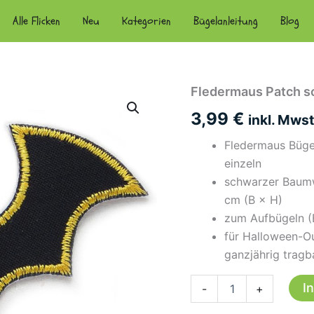
Alle Flicken
Neu
Kategorien
Bügelanleitung
Blog
Fledermaus Patch sc
3,99
€
inkl. Mwst
Fledermaus Bügel
einzeln
schwarzer Baumw
cm (B × H)
zum Aufbügeln (B
für Halloween-Ou
ganzjährig tragb
Fledermaus
I
-
+
Patch
schwarz