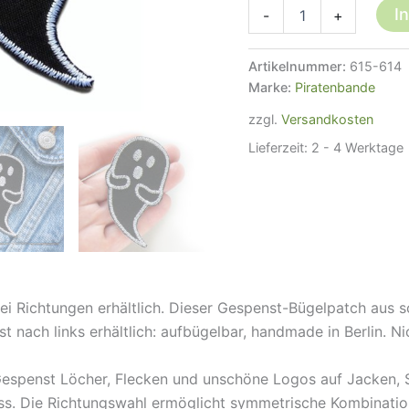
Gespenst
I
-
+
Bügelbild
schwarz,
8
Artikelnummer:
615-614
x
Marke:
Piratenbande
4,5
cm
zzgl.
Versandkosten
Menge
Lieferzeit:
2 - 4 Werktage
wei Richtungen erhältlich. Dieser Gespenst-Bügelpatch aus
 nach links erhältlich: aufbügelbar, handmade in Berlin. N
Gespenst Löcher, Flecken und unschöne Logos auf Jacken, S
s. Die Richtungswahl ermöglicht symmetrische Kombinatione