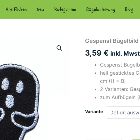
Alle Flicken
Neu
Kategorien
Bügelanleitung
Blog
Gespenst Bügelbild 
3,59
€
inkl. Mwst
Gespenst Bügelbi
hell gesticktes 
cm (H × B)
2 Varianten: Ges
zum Aufbügeln (B
Variante