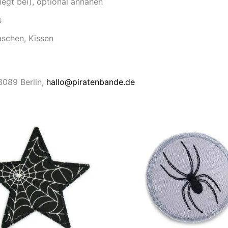
iegt bei), optional annähen
s
aschen, Kissen
13089 Berlin,
hallo@piratenbande.de