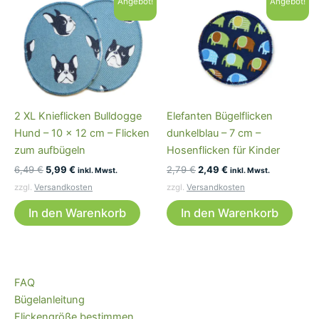
Angebot!
Angebot!
2 XL Knieflicken Bulldogge
Elefanten Bügelflicken
Hund – 10 x 12 cm – Flicken
dunkelblau – 7 cm –
zum aufbügeln
Hosenflicken für Kinder
Ursprünglicher
Aktueller
Ursprünglicher
Aktueller
6,49
€
5,99
€
2,79
€
2,49
€
inkl. Mwst.
inkl. Mwst.
Preis
Preis
Preis
Preis
zzgl.
Versandkosten
zzgl.
Versandkosten
war:
ist:
war:
ist:
6,49 €
5,99 €.
2,79 €
2,49 €.
In den Warenkorb
In den Warenkorb
FAQ
Bügelanleitung
Flickengröße bestimmen