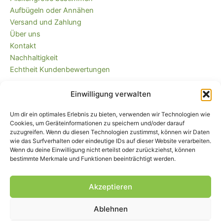
Aufbügeln oder Annähen
Versand und Zahlung
Über uns
Kontakt
Nachhaltigkeit
Echtheit Kundenbewertungen
Einwilligung verwalten
Kaufvertrag widerrufen
Versandkostenfrei ab 35 EUR (DE) und
Um dir ein optimales Erlebnis zu bieten, verwenden wir Technologien wie
immer plastikfrei verpackt!
Cookies, um Geräteinformationen zu speichern und/oder darauf
zuzugreifen. Wenn du diesen Technologien zustimmst, können wir Daten
wie das Surfverhalten oder eindeutige IDs auf dieser Website verarbeiten.
Wenn du deine Einwilligung nicht erteilst oder zurückziehst, können
bestimmte Merkmale und Funktionen beeinträchtigt werden.
Akzeptieren
Ablehnen
Impressum
|
AGB
|
Widerrufsbelehrung
und -formular
|
Liefer- und