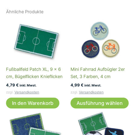
Ähnliche Produkte
Fußballfeld Patch XL, 9 x 6
Mini Fahrrad Aufbügler 2er
cm, Bügelflicken Knieflicken
Set, 3 Farben, 4 cm
4,79
€
4,99
€
inkl. Mwst.
inkl. Mwst.
zzgl.
Versandkosten
zzgl.
Versandkosten
Di
In den Warenkorb
Ausführung wählen
Pr
wei
me
Var
auf