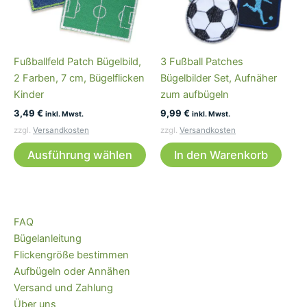
Die
Op
kö
Fußballfeld Patch Bügelbild,
3 Fußball Patches
auf
2 Farben, 7 cm, Bügelflicken
Bügelbilder Set, Aufnäher
der
Kinder
zum aufbügeln
Pro
3,49
€
9,99
€
ge
inkl. Mwst.
inkl. Mwst.
we
zzgl.
Versandkosten
zzgl.
Versandkosten
Dieses
Ausführung wählen
In den Warenkorb
Produkt
weist
mehrere
Varianten
FAQ
auf.
Bügelanleitung
Die
Flickengröße bestimmen
Optionen
Aufbügeln oder Annähen
können
Versand und Zahlung
auf
Über uns