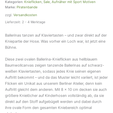
x
Kategorien:
Knieflicken
,
Sale
,
Aufnäher mit Sport Motiven
10
Marke:
Piratenbande
cm
zzgl.
Versandkosten
Menge
Lieferzeit:
2 - 4 Werktage
Ballerinas tanzen auf Klaviertasten – und zwar direkt auf der
Kniepartie der Hose. Was vorher ein Loch war, ist jetzt eine
Bühne.
Diese zwei ovalen Ballerina-Knieflicken aus hellblauem
Baumwollcanvas zeigen tanzende Ballerinas auf schwarz-
weißen Klaviertasten, sodass jedes Knie seinen eigenen
Auftritt bekommt – und da das Muster leicht variiert, ist jeder
Flicken ein Unikat aus unserem Berliner Atelier, denn kein
Auftritt gleicht dem anderen. Mit 8 × 10 cm decken sie auch
größere Knielöcher auf Kinderhosen vollständig ab, da sie
direkt auf den Stoff aufgebügelt werden und dabei durch
ihre ovale Form den gesamten Kniebereich optimal