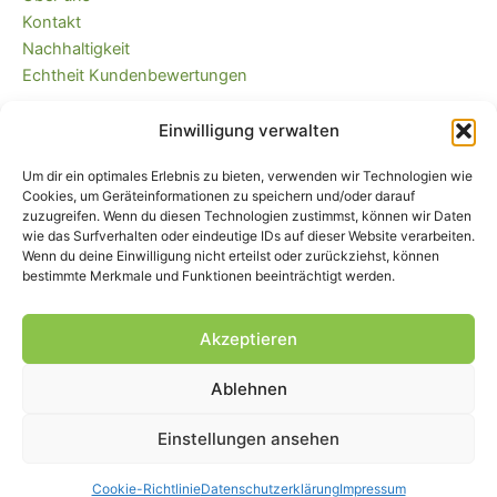
der
Kontakt
Produktseite
Nachhaltigkeit
gewählt
Echtheit Kundenbewertungen
werden
Einwilligung verwalten
Kaufvertrag widerrufen
Versandkostenfrei ab 35 EUR (DE) und
Um dir ein optimales Erlebnis zu bieten, verwenden wir Technologien wie
immer plastikfrei verpackt!
Cookies, um Geräteinformationen zu speichern und/oder darauf
zuzugreifen. Wenn du diesen Technologien zustimmst, können wir Daten
wie das Surfverhalten oder eindeutige IDs auf dieser Website verarbeiten.
Wenn du deine Einwilligung nicht erteilst oder zurückziehst, können
bestimmte Merkmale und Funktionen beeinträchtigt werden.
Akzeptieren
Ablehnen
Impressum
|
AGB
|
Widerrufsbelehrung
und -formular
|
Liefer- und
Zahlungsbedingungen
|
Datenschutz
|
Cookie-Einstellungen
Einstellungen ansehen
© Piratenbande - Hosenflicken, Knieflicken, Bügelflicken, 2026
Cookie-Richtlinie
Datenschutzerklärung
Impressum