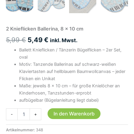
2 Knieflicken Ballerina, 8 x 10 cm
Ursprünglicher
Aktueller
5,99
€
5,49
€
inkl. Mwst.
Preis
Preis
Ballett Knieflicken / Tänzerin Bügelflicken – 2er Set,
oval
war:
ist:
Motiv: Tanzende Ballerinas auf schwarz-weißen
5,99 €
5,49 €.
Klaviertasten auf hellblauem Baumwollcanvas – jeder
Flicken ein Unikat
Maße: jeweils 8 × 10 cm – für große Knielöcher an
Kinderhosen, Tanzstunden-erprobt
aufbügelbar (Bügelanleitung liegt dabei)
2
In den Warenkorb
-
+
Knieflicken
Ballerina,
8
Artikelnummer:
348