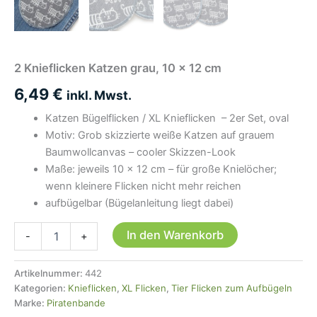
2 Knieflicken Katzen grau, 10 x 12 cm
6,49
€
inkl. Mwst.
Katzen Bügelflicken / XL Knieflicken – 2er Set, oval
Motiv: Grob skizzierte weiße Katzen auf grauem
Baumwollcanvas – cooler Skizzen-Look
Maße: jeweils 10 × 12 cm – für große Knielöcher;
wenn kleinere Flicken nicht mehr reichen
aufbügelbar (Bügelanleitung liegt dabei)
2
In den Warenkorb
-
+
Knieflicken
Katzen
grau,
Artikelnummer:
442
10
Kategorien:
Knieflicken
,
XL Flicken
,
Tier Flicken zum Aufbügeln
x
Marke:
Piratenbande
12