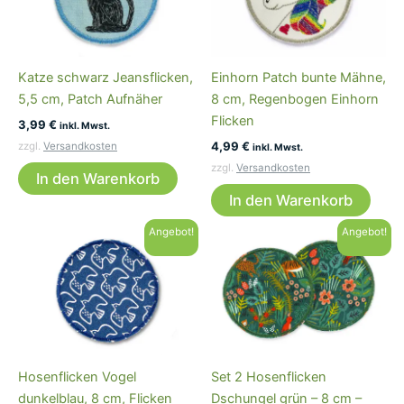
Katze schwarz Jeansflicken,
Einhorn Patch bunte Mähne,
5,5 cm, Patch Aufnäher
8 cm, Regenbogen Einhorn
Flicken
3,99
€
inkl. Mwst.
4,99
€
zzgl.
Versandkosten
inkl. Mwst.
zzgl.
Versandkosten
In den Warenkorb
In den Warenkorb
Angebot!
Angebot!
Hosenflicken Vogel
Set 2 Hosenflicken
dunkelblau, 8 cm, Flicken
Dschungel grün – 8 cm –