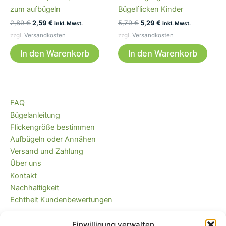
zum aufbügeln
Bügelflicken Kinder
Ursprünglicher
Aktueller
Ursprünglicher
Aktueller
2,89
€
2,59
€
5,79
€
5,29
€
inkl. Mwst.
inkl. Mwst.
Preis
Preis
Preis
Preis
zzgl.
Versandkosten
zzgl.
Versandkosten
war:
ist:
war:
ist:
2,89 €
2,59 €.
5,79 €
5,29 €.
In den Warenkorb
In den Warenkorb
FAQ
Bügelanleitung
Flickengröße bestimmen
Aufbügeln oder Annähen
Versand und Zahlung
Über uns
Kontakt
Nachhaltigkeit
Echtheit Kundenbewertungen
Einwilligung verwalten
Kaufvertrag widerrufen