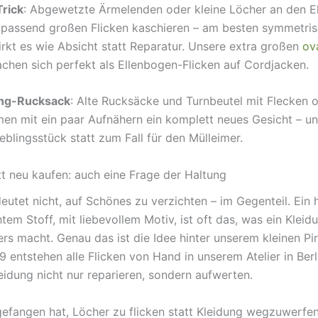
Trick
: Abgewetzte Ärmelenden oder kleine Löcher an den E
 passend großen Flicken kaschieren – am besten symmetris
irkt es wie Absicht statt Reparatur. Unsere extra großen
ov
hen sich perfekt als Ellenbogen-Flicken auf Cordjacken.
ing-Rucksack
: Alte Rucksäcke und Turnbeutel mit Flecken o
en mit ein paar Aufnähern ein komplett neues Gesicht – 
ieblingsstück statt zum Fall für den Mülleimer.
tt neu kaufen: auch eine Frage der Haltung
eutet nicht, auf Schönes zu verzichten – im Gegenteil. Ein 
tem Stoff, mit liebevollem Motiv, ist oft das, was ein Kleid
ers macht. Genau das ist die Idee hinter unserem kleinen P
9 entstehen alle Flicken von Hand in unserem Atelier in Berli
leidung nicht nur reparieren, sondern aufwerten.
efangen hat, Löcher zu flicken statt Kleidung wegzuwerfen