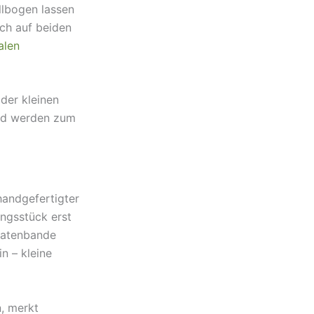
llbogen lassen
ch auf beiden
alen
der kleinen
und werden zum
handgefertigter
ungsstück erst
iratenbande
n – kleine
, merkt