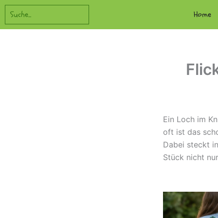
Zum
Suchen
Home
Inhalt
springen
Flic
Ein Loch im Kni
oft ist das sc
Dabei steckt i
Stück nicht nur