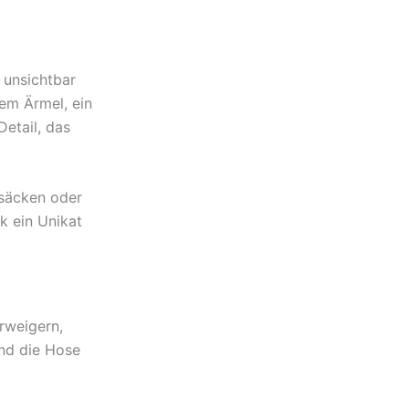
 unsichtbar
dem Ärmel, ein
etail, das
ksäcken oder
ck ein Unikat
rweigern,
und die Hose