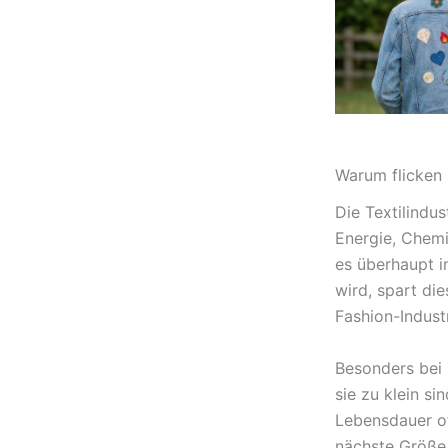
Warum flicken 
Die Textilindu
Energie, Chemi
es überhaupt i
wird, spart die
Fashion-Industr
Besonders bei 
sie zu klein si
Lebensdauer of
nächste Größe