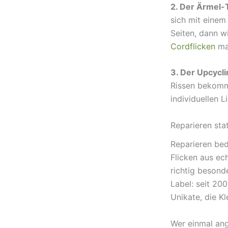
2. Der Ärmel-
sich mit einem
Seiten, dann w
Cordflicken
mac
3. Der Upcycl
Rissen bekomm
individuellen L
Reparieren sta
Reparieren bed
Flicken aus ech
richtig besond
Label: seit 200
Unikate, die K
Wer einmal ang