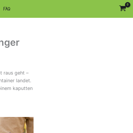
FAQ
änger
t raus geht –
tainer landet.
 einem kaputten