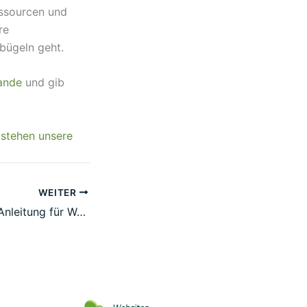
essourcen und
re
fbügeln geht.
ande
und gib
tstehen unsere
WEITER
Wollwalk flicken: Anleitung für Walkhosen & Wollkleidung