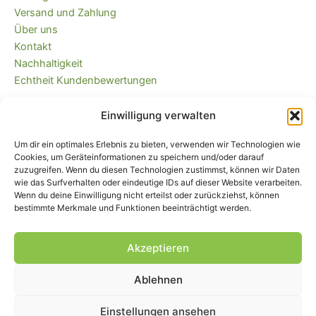
Versand und Zahlung
Über uns
Kontakt
Nachhaltigkeit
Echtheit Kundenbewertungen
Einwilligung verwalten
Kaufvertrag widerrufen
Versandkostenfrei ab 35 EUR (DE) und
Um dir ein optimales Erlebnis zu bieten, verwenden wir Technologien wie
immer plastikfrei verpackt!
Cookies, um Geräteinformationen zu speichern und/oder darauf
zuzugreifen. Wenn du diesen Technologien zustimmst, können wir Daten
wie das Surfverhalten oder eindeutige IDs auf dieser Website verarbeiten.
Wenn du deine Einwilligung nicht erteilst oder zurückziehst, können
bestimmte Merkmale und Funktionen beeinträchtigt werden.
Akzeptieren
Ablehnen
Impressum
|
AGB
|
Widerrufsbelehrung
und -formular
|
Liefer- und
Zahlungsbedingungen
|
Datenschutz
|
Cookie-Einstellungen
Einstellungen ansehen
© Piratenbande - Hosenflicken, Knieflicken, Bügelflicken, 2026