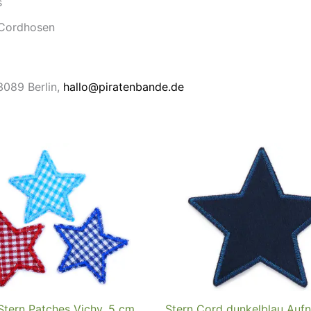
s
 Cordhosen
13089 Berlin,
hallo@piratenbande.de
Stern Patches Vichy, 5 cm,
Stern Cord dunkelblau Aufn