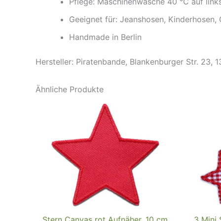
Pflege: Maschinenwäsche 40 °C auf link
Geeignet für: Jeanshosen, Kinderhosen,
Handmade in Berlin
Hersteller: Piratenbande, Blankenburger Str. 23, 
Ähnliche Produkte
Stern Canvas rot Aufnäher, 10 cm,
3 Mini 