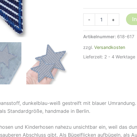
Stern
I
-
+
Jeansflicken
dunkelblau
gestreift,
Artikelnummer:
618-617
2
Größen,
zzgl.
Versandkosten
Flicken
Lieferzeit:
2 - 4 Werktage
für
Jeans
Menge
nsstoff, dunkelblau-weiß gestreift mit blauer Umrandung. 
 als Standardgröße, handmade in Berlin.
nshosen und Kinderhosen nahezu unsichtbar ein, weil das d
auberen Abschluss gibt. Als Bügelflicken aufbügeln, als A