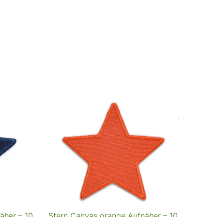
äher – 10
Stern Canvas orange Aufnäher – 10