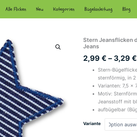
Alle Flicken
Neu
Kategorien
Bügelanleitung
Blog
Stern Jeansflicken d
Jeans
2,99
€
–
3,29
€
Stern-Bügelflicke
sternförmig, in 
Varianten: 7,5 ×
Motiv: Sternförm
Jeansstoff mit b
aufbügelbar (Büg
Variante