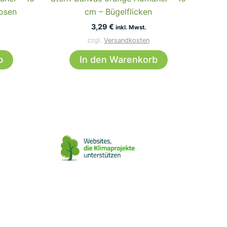
hosen
cm – Bügelflicken
3,29
€
inkl. Mwst.
zzgl.
Versandkosten
b
In den Warenkorb