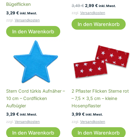
Bügelflicken
Ursprünglicher
Aktueller
3,49
€
2,99
€
inkl. Mwst.
Preis
Preis
3,29
€
zzgl.
Versandkosten
inkl. Mwst.
war:
ist:
zzgl.
Versandkosten
3,49 €
2,99 €.
In den Warenkorb
In den Warenkorb
Stern Cord türkis Aufnäher –
2 Pflaster Flicken Sterne rot
10 cm – Cordflicken
– 7,5 x 3,5 cm – kleine
Aufbügler
Hosenpflaster
3,29
€
3,99
€
inkl. Mwst.
inkl. Mwst.
zzgl.
Versandkosten
zzgl.
Versandkosten
In den Warenkorb
In den Warenkorb