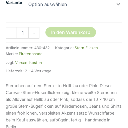
Variante
Stern
In den Warenkorb
-
+
Hosenflicken,
2
Farben,
Artikelnummer:
430-432
Kategorie:
Stern Flicken
10
Marke:
Piratenbande
cm
zzgl.
Versandkosten
Menge
Lieferzeit:
2 - 4 Werktage
Sternchen auf dem Stern – in Hellblau oder Pink. Dieser
Canvas-Stern-Hosenflicken zeigt kleine weiße Sternchen
als Allover auf Hellblau oder Pink, sodass der 10 × 10 cm
große Stern-Bügelflicken auf Kinderhosen, Jeans und Shirts
einen fröhlichen, verspielten Akzent setzt: Wunschfarbe
beim Kauf auswählen, aufbügeln, fertig – handmade in
Berlin.